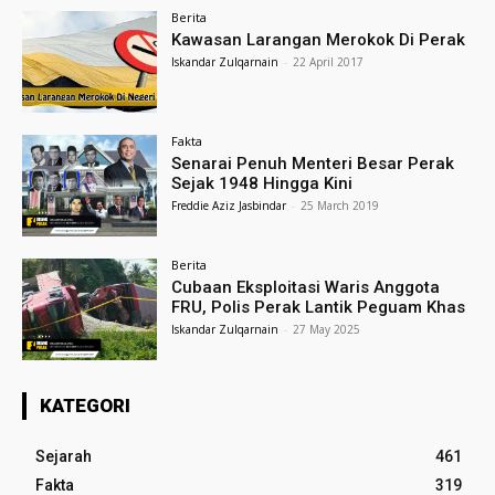
Berita
Kawasan Larangan Merokok Di Perak
Iskandar Zulqarnain
-
22 April 2017
Fakta
Senarai Penuh Menteri Besar Perak
Sejak 1948 Hingga Kini
Freddie Aziz Jasbindar
-
25 March 2019
Berita
Cubaan Eksploitasi Waris Anggota
FRU, Polis Perak Lantik Peguam Khas
Iskandar Zulqarnain
-
27 May 2025
KATEGORI
Sejarah
461
Fakta
319