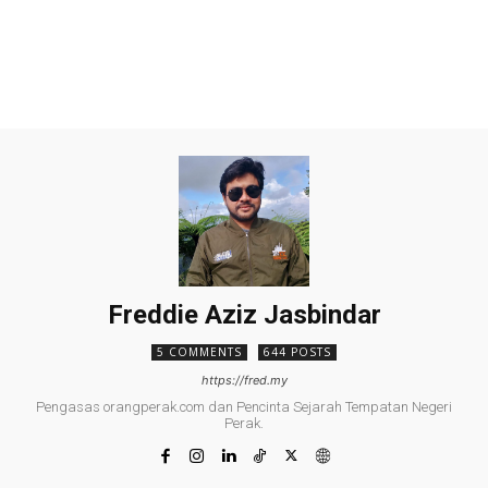
Freddie Aziz Jasbindar
5 COMMENTS
644 POSTS
https://fred.my
Pengasas orangperak.com dan Pencinta Sejarah Tempatan Negeri
Perak.