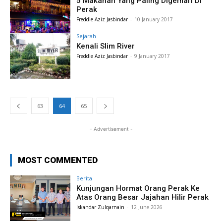
5 Makanan Yang Paling Digemari Di
Perak
Freddie Aziz Jasbindar
-
10 January 2017
Sejarah
Kenali Slim River
Freddie Aziz Jasbindar
-
9 January 2017
63
64
65
- Advertisement -
MOST COMMENTED
Berita
Kunjungan Hormat Orang Perak Ke
Atas Orang Besar Jajahan Hilir Perak
Iskandar Zulqarnain
-
12 June 2026