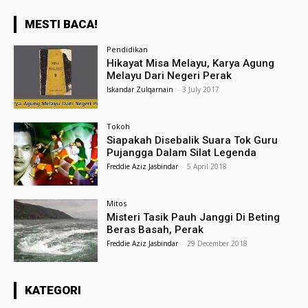
MESTI BACA!
Pendidikan
Hikayat Misa Melayu, Karya Agung
Melayu Dari Negeri Perak
Iskandar Zulqarnain
-
3 July 2017
Tokoh
Siapakah Disebalik Suara Tok Guru
Pujangga Dalam Silat Legenda
Freddie Aziz Jasbindar
-
5 April 2018
Mitos
Misteri Tasik Pauh Janggi Di Beting
Beras Basah, Perak
Freddie Aziz Jasbindar
-
29 December 2018
KATEGORI