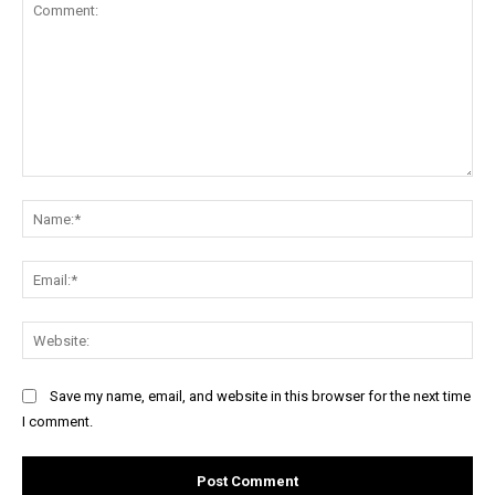
Comment:
Na
Ema
Web
Save my name, email, and website in this browser for the next time
I comment.