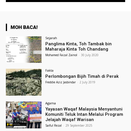
MOH BACA!
Sejarah
Panglima Kinta, Toh Tambak bin
Maharaja Kinta Toh Chandang
Mohamed Faizal Zainol
-
30 July 2020
Fakta
Perlombongan Bijih Timah di Perak
Freddie Aziz Jasbindar
-
2 July 2019
Agama
Yayasan Waqaf Malaysia Menyantuni
Komuniti Teluk Intan Melalui Program
Jelajah Waqaf Warisan
Saiful Rezal
-
29 September 2025