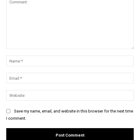
Comment:
Na
Ema
Web
Save my name, email, and website in this browser for the next time
I comment.