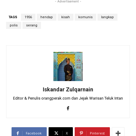
- Advertisement -
TAGS
1956
hendap
kisah
komunis
langkap
polis
serang
Iskandar Zulqarnain
Editor & Penulis orangperak.com dan Jejak Warisan Teluk Intan
Facebook
X
Pinterest