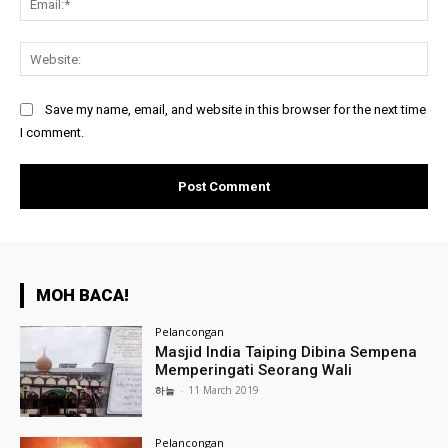
Web
Save my name, email, and website in this browser for the next time
I comment.
MOH BACA!
Pelancongan
Masjid India Taiping Dibina Sempena
Memperingati Seorang Wali
하늘
-
11 March 2019
Pelancongan