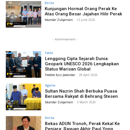
Berita
Kunjungan Hormat Orang Perak Ke
Atas Orang Besar Jajahan Hilir Perak
Iskandar Zulqarnain
-
12 June 2026
- Advertisement -
Fakta
Lenggong Cipta Sejarah Dunia:
Geopark UNESCO 2026 Lengkapkan
Status Warisan Global
Freddie Aziz Jasbindar
-
28 April 2026
Agama
Sultan Nazrin Shah Berbuka Puasa
Bersama Rakyat di Behrang Stesen
Iskandar Zulqarnain
-
3 March 2026
Berita
Bekas ADUN Tronoh, Perak Kekal Ke
Penjara: Rayuan Akhir Paul Yong