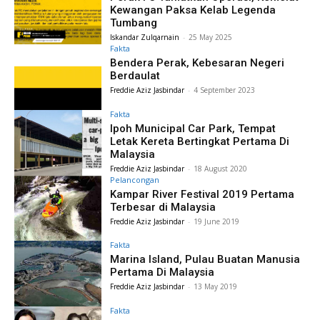
Kewangan Paksa Kelab Legenda
Tumbang
Iskandar Zulqarnain
-
25 May 2025
Fakta
Bendera Perak, Kebesaran Negeri
Berdaulat
Freddie Aziz Jasbindar
-
4 September 2023
Fakta
Ipoh Municipal Car Park, Tempat
Letak Kereta Bertingkat Pertama Di
Malaysia
Freddie Aziz Jasbindar
-
18 August 2020
Pelancongan
Kampar River Festival 2019 Pertama
Terbesar di Malaysia
Freddie Aziz Jasbindar
-
19 June 2019
Fakta
Marina Island, Pulau Buatan Manusia
Pertama Di Malaysia
Freddie Aziz Jasbindar
-
13 May 2019
Fakta