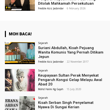
Ditolak Mahkamah Persekutuan
Freddie Aziz Jasbindar
-
6 February 2026
MOH BACA!
Sejarah
Suriani Abdullah, Kisah Pejuang
Wanita Komunis Yang Pernah Ditikam
Jepun
Freddie Aziz Jasbindar
-
22 November 2017
Sejarah
Keupayaan Sultan Perak Menyekat
Pengaruh Kongsi Gelap Melayu Awal
Abad 20
Mohd Halmi Kg Gajah
-
15 July 2020
Sejarah
Kisah Serban Singh Penyelamat
Nyawa Di Sungai Kerian