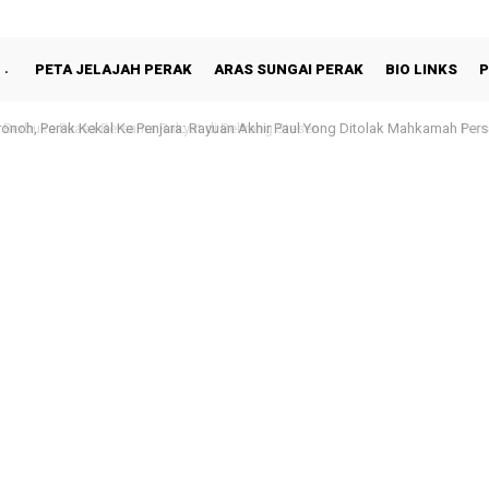
PETA JELAJAH PERAK
ARAS SUNGAI PERAK
BIO LINKS
P
oh, Perak Kekal Ke Penjara: Rayuan Akhir Paul Yong Ditolak Mahkamah Pers