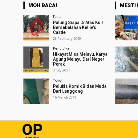
MOH BACA!
MESTI 
Fakta
Patung Siapa Di Atas Kuil
Bersebelahan Kellie’s
Castle
28 February 2019
Pendidikan
Hikayat Misa Melayu, Karya
Agung Melayu Dari Negeri
Perak
3 July 2017
Tokoh
Pelukis Komik Bidan Muda
Dari Lenggong
16 March 2019
OP
ORANG PERAK