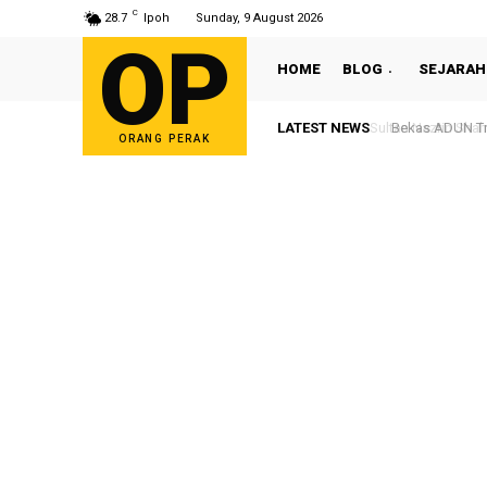
C
28.7
Ipoh
Sunday, 9 August 2026
OP
HOME
BLOG
SEJARAH
LATEST NEWS
Bekas ADUN Tron
ORANG PERAK