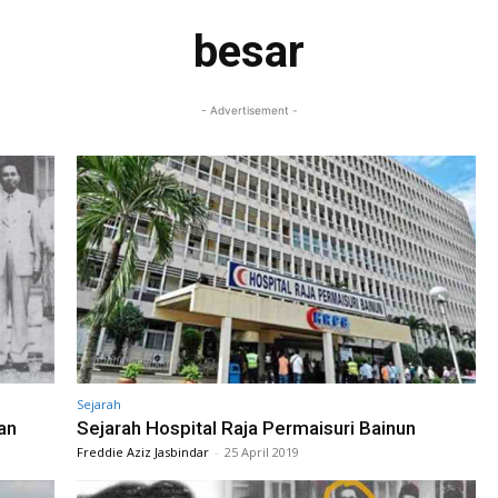
besar
- Advertisement -
Sejarah
an
Sejarah Hospital Raja Permaisuri Bainun
Freddie Aziz Jasbindar
-
25 April 2019