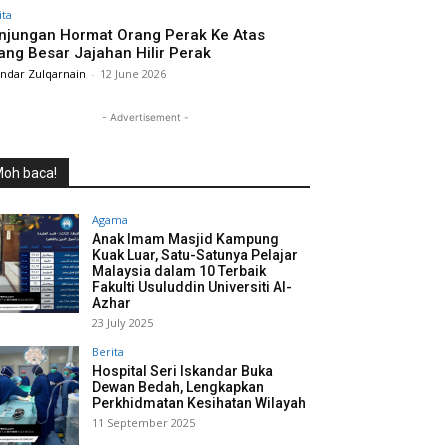
ita
njungan Hormat Orang Perak Ke Atas
ang Besar Jajahan Hilir Perak
andar Zulqarnain
-
12 June 2026
- Advertisement -
oh baca!
Agama
Anak Imam Masjid Kampung
Kuak Luar, Satu-Satunya Pelajar
Malaysia dalam 10 Terbaik
Fakulti Usuluddin Universiti Al-
Azhar
23 July 2025
Berita
Hospital Seri Iskandar Buka
Dewan Bedah, Lengkapkan
Perkhidmatan Kesihatan Wilayah
11 September 2025