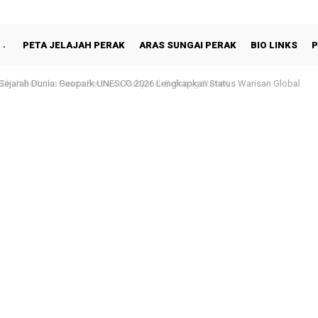
PETA JELAJAH PERAK
ARAS SUNGAI PERAK
BIO LINKS
P
hah Berbuka Puasa Bersama Rakyat di Behrang Stesen