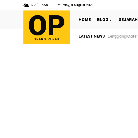
C
32.3
Ipoh
Saturday, 8 August 2026
OP
HOME
BLOG
SEJARAH
LATEST NEWS
Sultan Nazrin S
ORANG PERAK