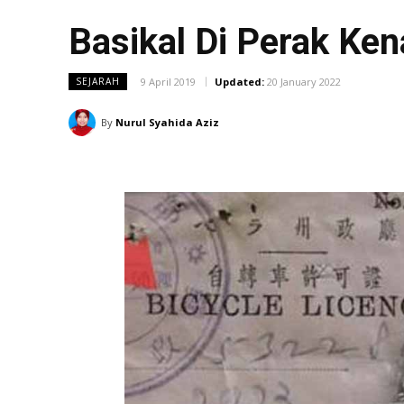
Basikal Di Perak Ke
9 April 2019
Updated:
20 January 2022
SEJARAH
By
Nurul Syahida Aziz