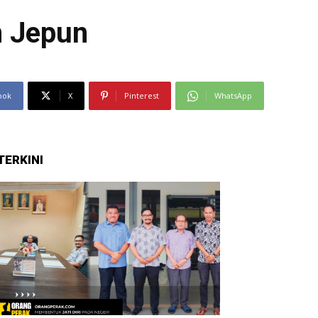
n Jepun
ook
X
Pinterest
WhatsApp
TERKINI