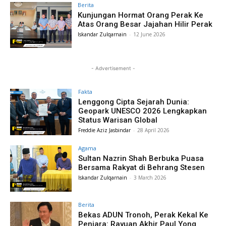
Berita
Kunjungan Hormat Orang Perak Ke
Atas Orang Besar Jajahan Hilir Perak
Iskandar Zulqarnain
-
12 June 2026
- Advertisement -
Fakta
Lenggong Cipta Sejarah Dunia:
Geopark UNESCO 2026 Lengkapkan
Status Warisan Global
Freddie Aziz Jasbindar
-
28 April 2026
Agama
Sultan Nazrin Shah Berbuka Puasa
Bersama Rakyat di Behrang Stesen
Iskandar Zulqarnain
-
3 March 2026
Berita
Bekas ADUN Tronoh, Perak Kekal Ke
Penjara: Rayuan Akhir Paul Yong