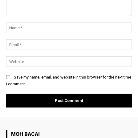
Comment:
Na
Ema
Web
Save my name, email, and website in this browser for the next time
I comment.
MOH BACA!