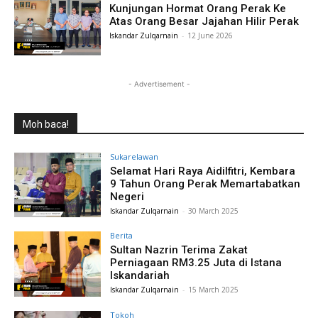
Kunjungan Hormat Orang Perak Ke
Atas Orang Besar Jajahan Hilir Perak
Iskandar Zulqarnain
-
12 June 2026
- Advertisement -
Moh baca!
Sukarelawan
Selamat Hari Raya Aidilfitri, Kembara
9 Tahun Orang Perak Memartabatkan
Negeri
Iskandar Zulqarnain
-
30 March 2025
Berita
Sultan Nazrin Terima Zakat
Perniagaan RM3.25 Juta di Istana
Iskandariah
Iskandar Zulqarnain
-
15 March 2025
Tokoh