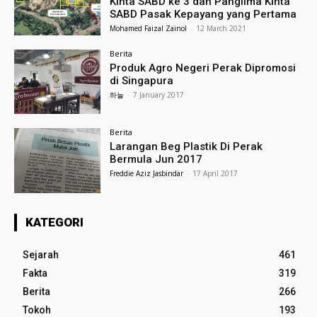
Kinta SABD ke 3 dan Panglima Kinta
SABD Pasak Kepayang yang Pertama
Mohamed Faizal Zainol
-
12 March 2021
Berita
Produk Agro Negeri Perak Dipromosi
di Singapura
하늘
-
7 January 2017
Berita
Larangan Beg Plastik Di Perak
Bermula Jun 2017
Freddie Aziz Jasbindar
-
17 April 2017
KATEGORI
Sejarah
461
Fakta
319
Berita
266
Tokoh
193