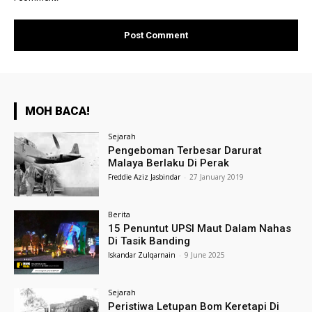
MOH BACA!
Sejarah
Pengeboman Terbesar Darurat
Malaya Berlaku Di Perak
Freddie Aziz Jasbindar
-
27 January 2019
Berita
15 Penuntut UPSI Maut Dalam Nahas
Di Tasik Banding
Iskandar Zulqarnain
-
9 June 2025
Sejarah
Peristiwa Letupan Bom Keretapi Di