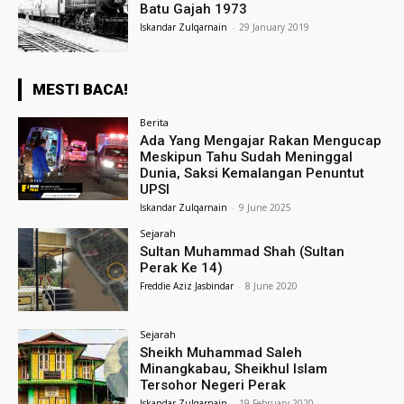
Batu Gajah 1973
Iskandar Zulqarnain
-
29 January 2019
MESTI BACA!
Berita
Ada Yang Mengajar Rakan Mengucap
Meskipun Tahu Sudah Meninggal
Dunia, Saksi Kemalangan Penuntut
UPSI
Iskandar Zulqarnain
-
9 June 2025
Sejarah
Sultan Muhammad Shah (Sultan
Perak Ke 14)
Freddie Aziz Jasbindar
-
8 June 2020
Sejarah
Sheikh Muhammad Saleh
Minangkabau, Sheikhul Islam
Tersohor Negeri Perak
Iskandar Zulqarnain
-
19 February 2020