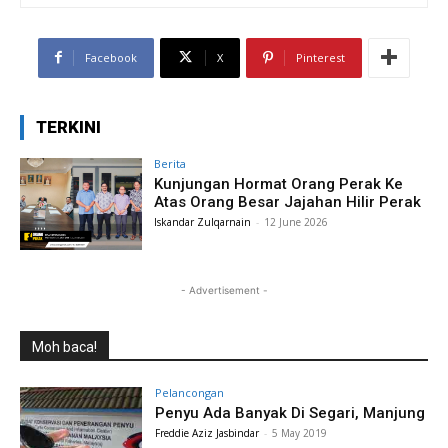
Facebook
X
Pinterest
TERKINI
Berita
Kunjungan Hormat Orang Perak Ke
Atas Orang Besar Jajahan Hilir Perak
Iskandar Zulqarnain
-
12 June 2026
- Advertisement -
Moh baca!
Pelancongan
Penyu Ada Banyak Di Segari, Manjung
Freddie Aziz Jasbindar
-
5 May 2019