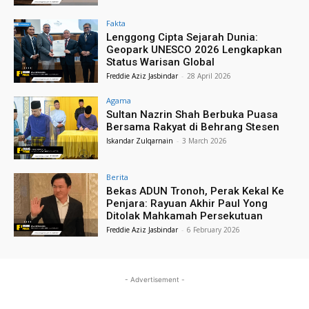
Fakta
Lenggong Cipta Sejarah Dunia:
Geopark UNESCO 2026 Lengkapkan
Status Warisan Global
Freddie Aziz Jasbindar
-
28 April 2026
Agama
Sultan Nazrin Shah Berbuka Puasa
Bersama Rakyat di Behrang Stesen
Iskandar Zulqarnain
-
3 March 2026
Berita
Bekas ADUN Tronoh, Perak Kekal Ke
Penjara: Rayuan Akhir Paul Yong
Ditolak Mahkamah Persekutuan
Freddie Aziz Jasbindar
-
6 February 2026
- Advertisement -