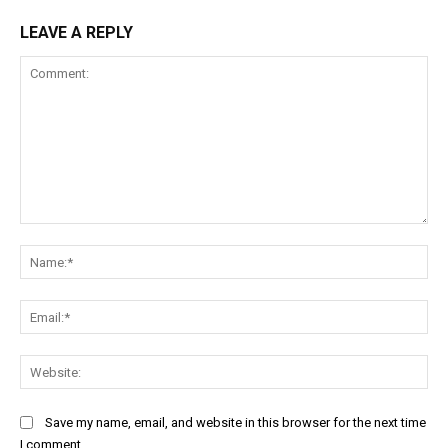
LEAVE A REPLY
Comment:
Na
Ema
Web
Save my name, email, and website in this browser for the next time
I comment.