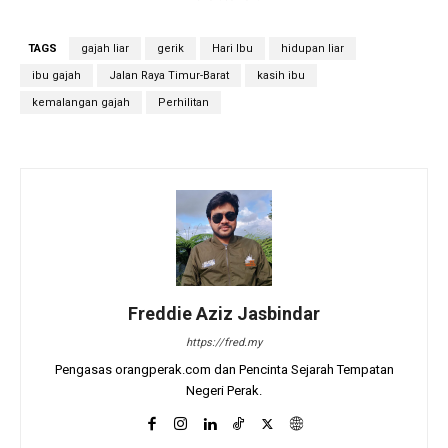
TAGS
gajah liar
gerik
Hari Ibu
hidupan liar
ibu gajah
Jalan Raya Timur-Barat
kasih ibu
kemalangan gajah
Perhilitan
Freddie Aziz Jasbindar
https://fred.my
Pengasas orangperak.com dan Pencinta Sejarah Tempatan
Negeri Perak.