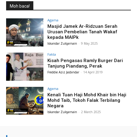
Moh baca!
Agama
Masjid Jamek Ar-Ridzuan Serah
Urusan Pembelian Tanah Wakaf
kepada MAIPk
Iskandar Zulqarnain
-
9 May 2025
Fakta
Kisah Pengasas Ramly Burger Dari
Tanjung Piandang, Perak
Freddie Aziz Jasbindar
-
14 April 2019
Agama
Kenali Tuan Haji Mohd Khair bin Haji
Mohd Taib, Tokoh Falak Terbilang
Negara
Iskandar Zulqarnain
-
2 March 2025