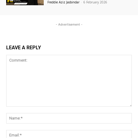
Freddie Aziz Jasbindar
-
6 February 2026
- Advertisement -
LEAVE A REPLY
Comment:
Na
Ema