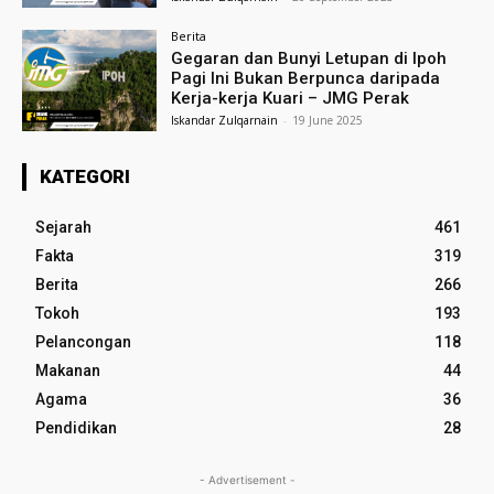
Berita
Gegaran dan Bunyi Letupan di Ipoh
Pagi Ini Bukan Berpunca daripada
Kerja-kerja Kuari – JMG Perak
Iskandar Zulqarnain
-
19 June 2025
KATEGORI
Sejarah
461
Fakta
319
Berita
266
Tokoh
193
Pelancongan
118
Makanan
44
Agama
36
Pendidikan
28
- Advertisement -