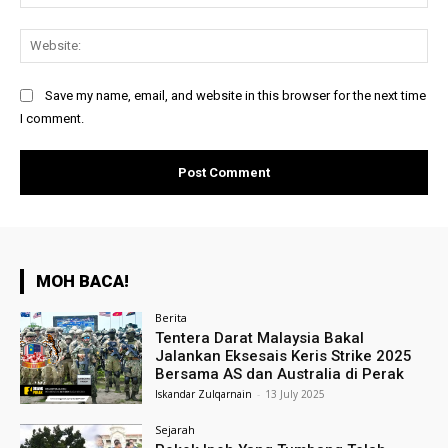
Web
Save my name, email, and website in this browser for the next time
I comment.
MOH BACA!
Berita
Tentera Darat Malaysia Bakal
Jalankan Eksesais Keris Strike 2025
Bersama AS dan Australia di Perak
Iskandar Zulqarnain
-
13 July 2025
Sejarah