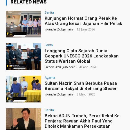
RELATED NEWS
Berita
Kunjungan Hormat Orang Perak Ke
Atas Orang Besar Jajahan Hilir Perak
Iskandar Zulqarnain
-
12 June 2026
Fakta
Lenggong Cipta Sejarah Dunia:
Geopark UNESCO 2026 Lengkapkan
Status Warisan Global
Freddie Aziz Jasbindar
-
28 April 2026
Agama
Sultan Nazrin Shah Berbuka Puasa
Bersama Rakyat di Behrang Stesen
Iskandar Zulqarnain
-
3 March 2026
Berita
Bekas ADUN Tronoh, Perak Kekal Ke
Penjara: Rayuan Akhir Paul Yong
Ditolak Mahkamah Persekutuan