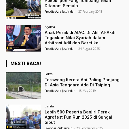
Pokok Ipoh Yang Tumbang Telah
Ditanam Semula
Freddie Aziz Jasbindar
-
27 February 2018
Agama
Anak Perak di AIAC: Dr Afifi Al-Akiti
Tegaskan Nilai Syariah dalam
Arbitrasi Adil dan Beretika
Freddie Aziz Jasbindar
-
24 August 2025
MESTI BACA!
Fakta
Terowong Kereta Api Paling Panjang
Di Asia Tenggara Ada Di Taiping
Freddie Aziz Jasbindar
-
15 May 2019
Berita
Lebih 500 Peserta Banjiri Perak
Agrofest Fun Run 2025 di Sungai
Siput
Iskandar Zulqarnain
-
20 September 2025