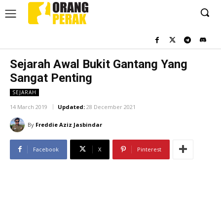
Sejarah Awal Bukit Gantang Yang
Sangat Penting
SEJARAH
14 March 2019
Updated:
28 December 2021
By
Freddie Aziz Jasbindar
Facebook
X
Pinterest