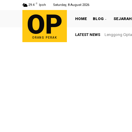
C
29.4
Ipoh
Saturday, 8 August 2026
OP
HOME
BLOG
SEJARAH
LATEST NEWS
Lenggong Cipta S
Sultan Nazrin
ORANG PERAK