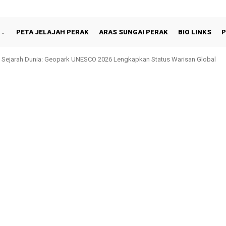
PETA JELAJAH PERAK
ARAS SUNGAI PERAK
BIO LINKS
P
ejarah Dunia: Geopark UNESCO 2026 Lengkapkan Status Warisan Global
 Shah Berbuka Puasa Bersama Rakyat di Behrang Stesen