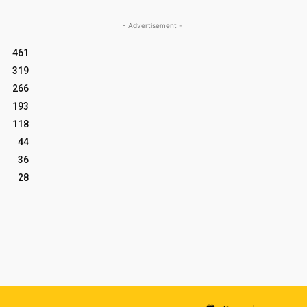
- Advertisement -
461
319
266
193
118
44
36
28