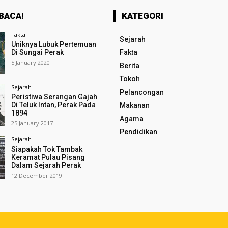
BACA!
KATEGORI
Fakta
Sejarah
Uniknya Lubuk Pertemuan
Di Sungai Perak
Fakta
5 January 2020
Berita
Tokoh
Sejarah
Pelancongan
Peristiwa Serangan Gajah
Di Teluk Intan, Perak Pada
Makanan
1894
Agama
25 January 2017
Pendidikan
Sejarah
Siapakah Tok Tambak
Keramat Pulau Pisang
Dalam Sejarah Perak
12 December 2019