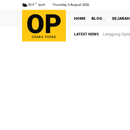
C
33.9
Ipoh
Thursday, 6 August 2026
OP
HOME
BLOG
SEJARAH
LATEST NEWS
Lenggong Cipta Se
Sultan Nazrin S
ORANG PERAK