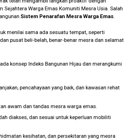
Perak telah mengambil langkah proaktif dengan
am Sejahtera Warga Emas Komuniti Mesra Usia. Salah
mbangunan
Sistem Penarafan Mesra Warga Emas
.
tuk menilai sama ada sesuatu tempat, seperti
 dan pusat beli-belah, benar-benar mesra dan selamat
ripada konsep Indeks Bangunan Hijau dan merangkumi
f, tanjakan, pencahayaan yang baik, dan kawasan rehat
tan awam dan tandas mesra warga emas.
ah diakses, dan sesuai untuk keperluan mobiliti
rkhidmatan kesihatan, dan persekitaran yang mesra