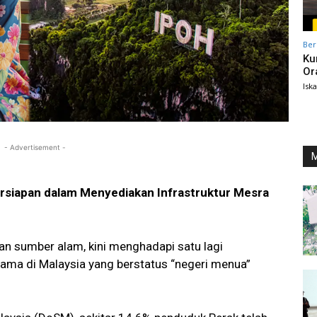
Ber
Ku
Or
Isk
- Advertisement -
M
rsiapan dalam Menyediakan Infrastruktur Mesra
an sumber alam, kini menghadapi satu lagi
tama di Malaysia yang berstatus “negeri menua”