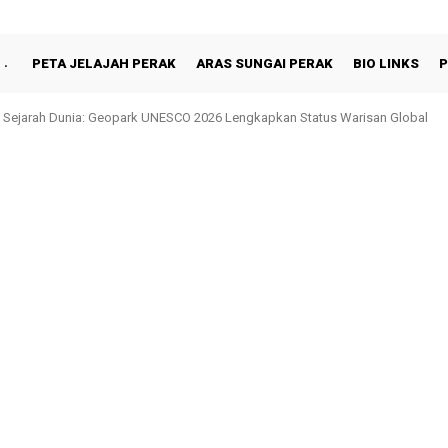
PETA JELAJAH PERAK
ARAS SUNGAI PERAK
BIO LINKS
P
jarah Dunia: Geopark UNESCO 2026 Lengkapkan Status Warisan Global
hah Berbuka Puasa Bersama Rakyat di Behrang Stesen