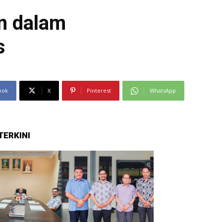
n dalam
s
ook
X
Pinterest
WhatsApp
TERKINI