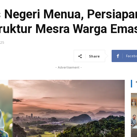
 Negeri Menua, Persiapa
truktur Mesra Warga Ema
025
Faceb
Share
- Advertisement -