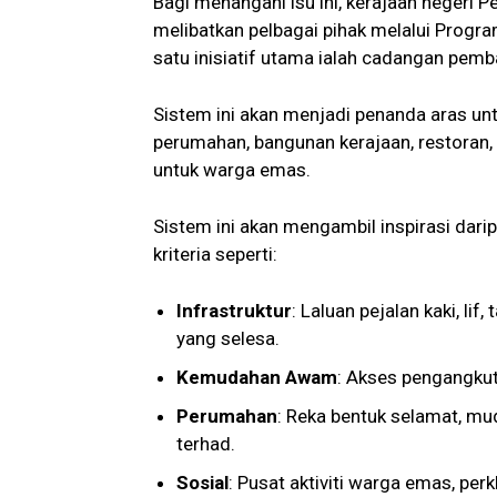
Bagi menangani isu ini, kerajaan negeri 
melibatkan pelbagai pihak melalui Progr
satu inisiatif utama ialah cadangan pe
Sistem ini akan menjadi penanda aras un
perumahan, bangunan kerajaan, restoran,
untuk warga emas.
Sistem ini akan mengambil inspirasi da
kriteria seperti:
Infrastruktur
: Laluan pejalan kaki, li
yang selesa.
Kemudahan Awam
: Akses pengangku
Perumahan
: Reka bentuk selamat, mud
terhad.
Sosial
: Pusat aktiviti warga emas, pe