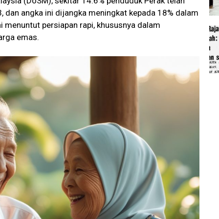
laysia (DoSM), sekitar 14.6% penduduk Perak telah
3, dan angka ini dijangka meningkat kepada 18% dalam
ni menuntut persiapan rapi, khususnya dalam
arga emas.