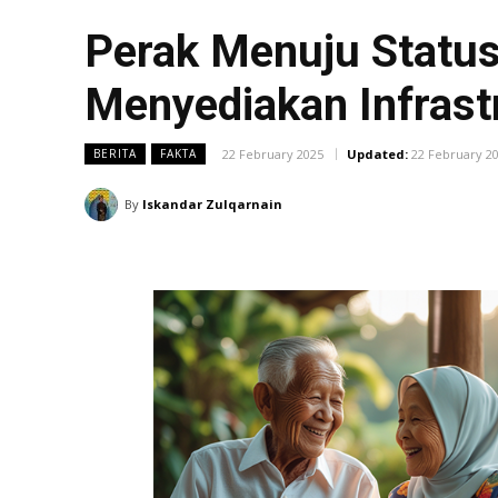
Perak Menuju Status
Menyediakan Infras
22 February 2025
Updated:
22 February 2
BERITA
FAKTA
By
Iskandar Zulqarnain