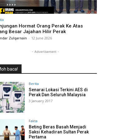
ita
njungan Hormat Orang Perak Ke Atas
ang Besar Jajahan Hilir Perak
andar Zulqarnain
-
12 June 2026
- Advertisement -
oh baca!
Berita
Senarai Lokasi Terkini AES di
Perak Dan Seluruh Malaysia
3 January 2017
Fakta
Beting Beras Basah Menjadi
Saksi Kehadiran Sultan Perak
Pertama