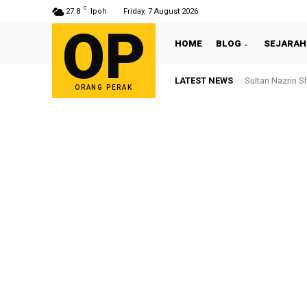
C
27.8
Ipoh
Friday, 7 August 2026
OP
HOME
BLOG
SEJARAH
LATEST NEWS
Sultan Nazrin S
ORANG PERAK