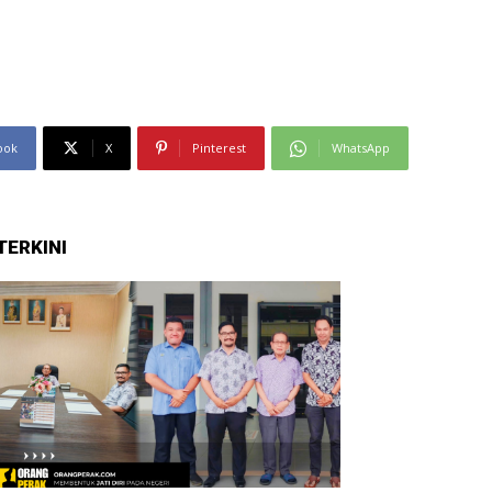
ook
X
Pinterest
WhatsApp
TERKINI