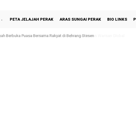
PETA JELAJAH PERAK
ARAS SUNGAI PERAK
BIO LINKS
P
hah Berbuka Puasa Bersama Rakyat di Behrang Stesen