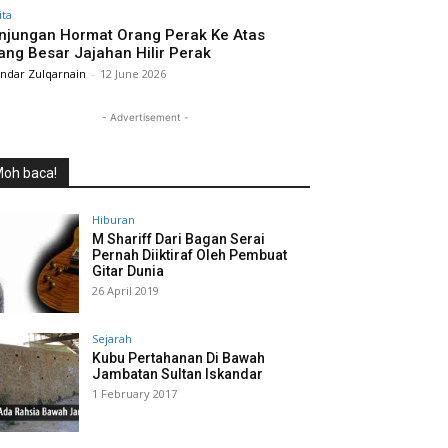
ita
njungan Hormat Orang Perak Ke Atas
ang Besar Jajahan Hilir Perak
andar Zulqarnain
-
12 June 2026
- Advertisement -
oh baca!
Hiburan
M Shariff Dari Bagan Serai
Pernah Diiktiraf Oleh Pembuat
Gitar Dunia
26 April 2019
Sejarah
Kubu Pertahanan Di Bawah
Jambatan Sultan Iskandar
1 February 2017