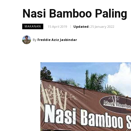
Nasi Bamboo Paling 
15 April 2019
Updated:
25 January 2022
MAKANAN
By
Freddie Aziz Jasbindar