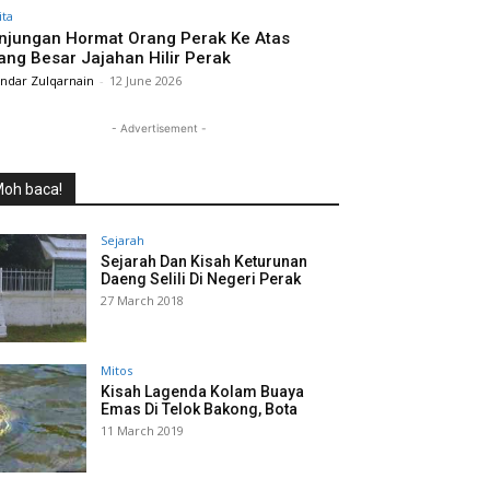
ita
njungan Hormat Orang Perak Ke Atas
ang Besar Jajahan Hilir Perak
andar Zulqarnain
-
12 June 2026
- Advertisement -
oh baca!
Sejarah
Sejarah Dan Kisah Keturunan
Daeng Selili Di Negeri Perak
27 March 2018
Mitos
Kisah Lagenda Kolam Buaya
Emas Di Telok Bakong, Bota
11 March 2019