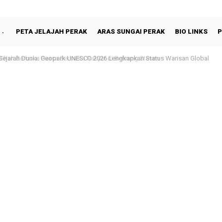
PETA JELAJAH PERAK
ARAS SUNGAI PERAK
BIO LINKS
P
hah Berbuka Puasa Bersama Rakyat di Behrang Stesen