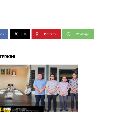
ook
X
Pinterest
WhatsApp
TERKINI