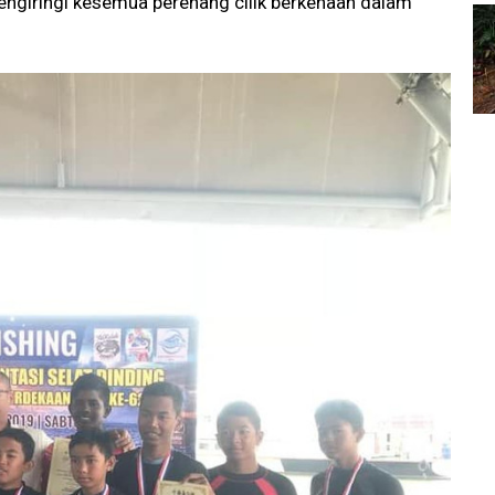
ngiringi kesemua perenang cilik berkenaan dalam