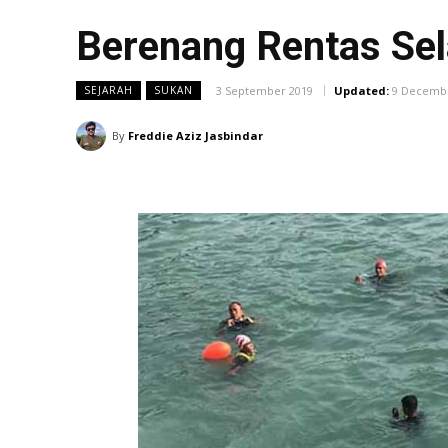
Berenang Rentas Sela
3 September 2019
Updated:
9 Decemb
SEJARAH
SUKAN
By
Freddie Aziz Jasbindar