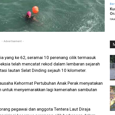
Ber
Ku
Or
Isk
- Advertisement -
M
yang ke 62, seramai 10 perenang cilik termasuk
eksia telah mencatat rekod dalam lembaran sejarah
asi lautan Selat Dinding sejauh 10 kilometer.
tiausaha Kehormat Pertubuhan Anak Perak menyatakan
an untuk menyemarakkan lagi kemeriahan sambutan
 orang pegawai dan anggota Tentera Laut Diraja