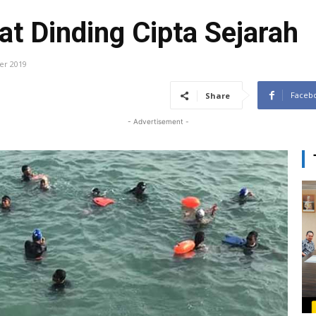
t Dinding Cipta Sejarah
er 2019
Faceb
Share
- Advertisement -