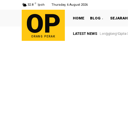
C
32.8
Ipoh
Thursday, 6 August 2026
OP
HOME
BLOG
SEJARAH
LATEST NEWS
Sultan Nazrin S
ORANG PERAK