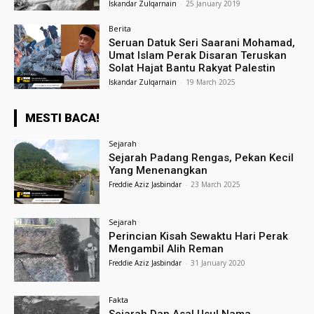
Iskandar Zulqarnain
-
25 January 2019
Berita
Seruan Datuk Seri Saarani Mohamad,
Umat Islam Perak Disaran Teruskan
Solat Hajat Bantu Rakyat Palestin
Iskandar Zulqarnain
-
19 March 2025
MESTI BACA!
Sejarah
Sejarah Padang Rengas, Pekan Kecil
Yang Menenangkan
Freddie Aziz Jasbindar
-
23 March 2025
Sejarah
Perincian Kisah Sewaktu Hari Perak
Mengambil Alih Reman
Freddie Aziz Jasbindar
-
31 January 2020
Fakta