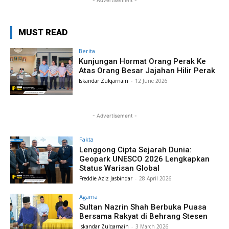
- Advertisement -
MUST READ
Berita
Kunjungan Hormat Orang Perak Ke
Atas Orang Besar Jajahan Hilir Perak
Iskandar Zulqarnain
-
12 June 2026
- Advertisement -
Fakta
Lenggong Cipta Sejarah Dunia:
Geopark UNESCO 2026 Lengkapkan
Status Warisan Global
Freddie Aziz Jasbindar
-
28 April 2026
Agama
Sultan Nazrin Shah Berbuka Puasa
Bersama Rakyat di Behrang Stesen
Iskandar Zulqarnain
-
3 March 2026