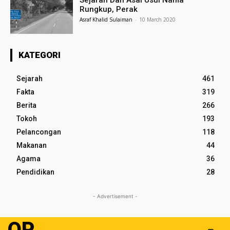
Sejarah Dan Asal Usul Nama
Rungkup, Perak
Asraf Khalid Sulaiman
-
10 March 2020
KATEGORI
Sejarah
461
Fakta
319
Berita
266
Tokoh
193
Pelancongan
118
Makanan
44
Agama
36
Pendidikan
28
- Advertisement -
OP