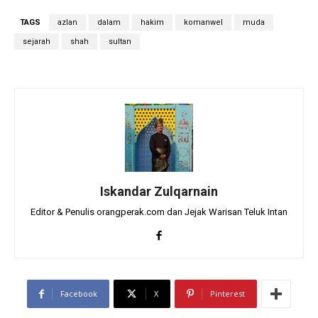
TAGS
azlan
dalam
hakim
komanwel
muda
sejarah
shah
sultan
Iskandar Zulqarnain
Editor & Penulis orangperak.com dan Jejak Warisan Teluk Intan
Facebook
X
Pinterest