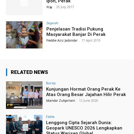
Ipoh, Perak
하늘
-
25 July 2017
Sejarah
Penjelasan Tradisi Pukung
Masyarakat Banjar Di Perak
Freddie Aziz Jasbindar
-
17 April 2019
RELATED NEWS
Berita
Kunjungan Hormat Orang Perak Ke
Atas Orang Besar Jajahan Hilir Perak
Iskandar Zulqarnain
-
12 June 2026
Fakta
Lenggong Cipta Sejarah Dunia:
Geopark UNESCO 2026 Lengkapkan
Status Warisan Global