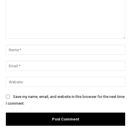
Comment:
Na
Ema
Web
Save my name, email, and website in this browser for the next time
I comment.