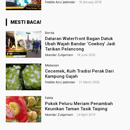
Freddie Aziz Jasbindar
-
16 January 2018
MESTI BACA!
Berita
Dataran Waterfront Bagan Datuk
Ubah Wajah Bandar ‘Cowboy’ Jadi
Tarikan Pelancong
Iskandar Zulqarnain
-
18 June 2025
Makanan
Cecemek, Kuih Tradisi Perak Dari
Kampung Gajah
Freddie Aziz Jasbindar
-
31 March 2020
Fakta
Pokok Peluru Meriam Penambah
Keunikan Taman Tasik Taiping
Iskandar Zulqarnain
-
24 April 2019