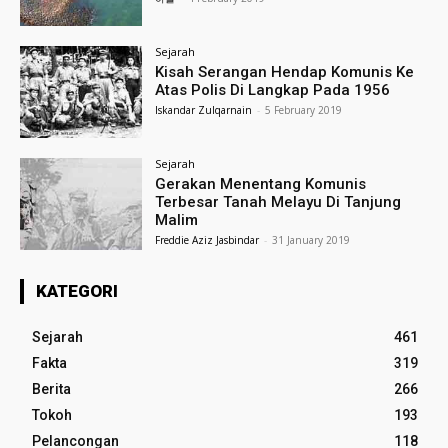
Sejarah
Kisah Serangan Hendap Komunis Ke
Atas Polis Di Langkap Pada 1956
Iskandar Zulqarnain
-
5 February 2019
Sejarah
Gerakan Menentang Komunis
Terbesar Tanah Melayu Di Tanjung
Malim
Freddie Aziz Jasbindar
-
31 January 2019
KATEGORI
Sejarah
461
Fakta
319
Berita
266
Tokoh
193
Pelancongan
118