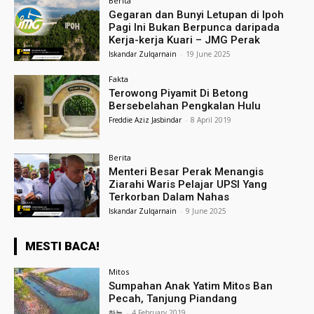
Berita
Gegaran dan Bunyi Letupan di Ipoh
Pagi Ini Bukan Berpunca daripada
Kerja-kerja Kuari – JMG Perak
Iskandar Zulqarnain
-
19 June 2025
Fakta
Terowong Piyamit Di Betong
Bersebelahan Pengkalan Hulu
Freddie Aziz Jasbindar
-
8 April 2019
Berita
Menteri Besar Perak Menangis
Ziarahi Waris Pelajar UPSI Yang
Terkorban Dalam Nahas
Iskandar Zulqarnain
-
9 June 2025
MESTI BACA!
Mitos
Sumpahan Anak Yatim Mitos Ban
Pecah, Tanjung Piandang
하늘
-
4 February 2019