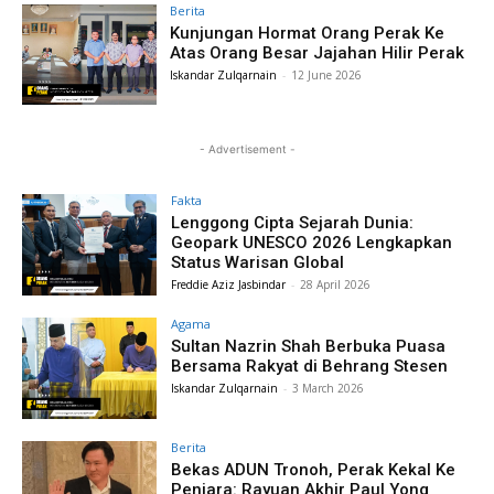
Berita
Kunjungan Hormat Orang Perak Ke
Atas Orang Besar Jajahan Hilir Perak
Iskandar Zulqarnain
-
12 June 2026
- Advertisement -
Fakta
Lenggong Cipta Sejarah Dunia:
Geopark UNESCO 2026 Lengkapkan
Status Warisan Global
Freddie Aziz Jasbindar
-
28 April 2026
Agama
Sultan Nazrin Shah Berbuka Puasa
Bersama Rakyat di Behrang Stesen
Iskandar Zulqarnain
-
3 March 2026
Berita
Bekas ADUN Tronoh, Perak Kekal Ke
Penjara: Rayuan Akhir Paul Yong