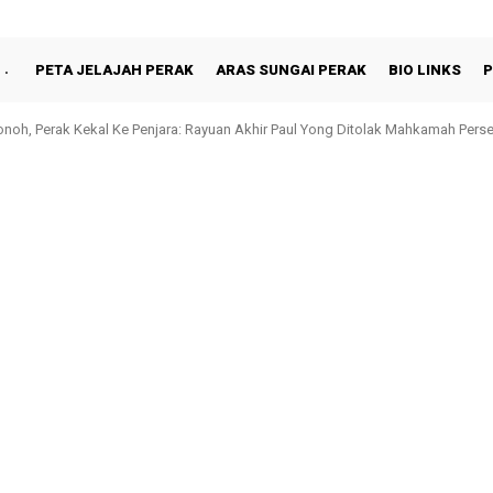
PETA JELAJAH PERAK
ARAS SUNGAI PERAK
BIO LINKS
P
oh, Perak Kekal Ke Penjara: Rayuan Akhir Paul Yong Ditolak Mahkamah Pers