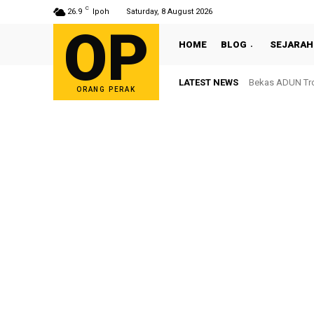
C
26.9
Ipoh
Saturday, 8 August 2026
OP
HOME
BLOG
SEJARAH
LATEST NEWS
Bekas ADUN Tron
ORANG PERAK