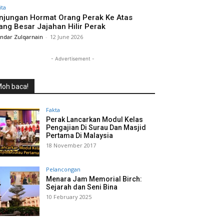
ita
njungan Hormat Orang Perak Ke Atas
ang Besar Jajahan Hilir Perak
andar Zulqarnain
-
12 June 2026
- Advertisement -
oh baca!
Fakta
Perak Lancarkan Modul Kelas
Pengajian Di Surau Dan Masjid
Pertama Di Malaysia
18 November 2017
Pelancongan
Menara Jam Memorial Birch:
Sejarah dan Seni Bina
10 February 2025