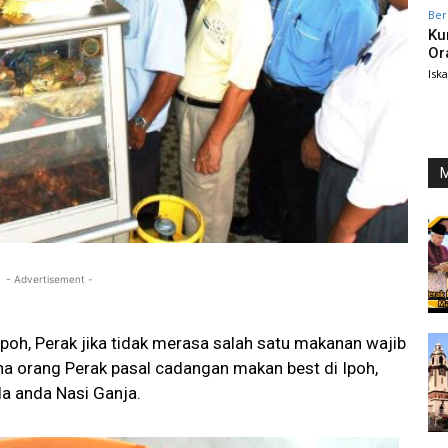
Ber
Ku
Or
Isk
M
- Advertisement -
Ipoh, Perak jika tidak merasa salah satu makanan wajib
na orang Perak pasal cadangan makan best di Ipoh,
a anda Nasi Ganja.