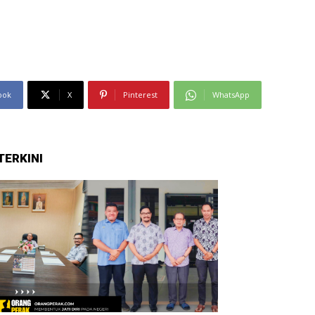
ook
X
Pinterest
WhatsApp
TERKINI