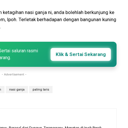
ketagihan nasi ganja ni, anda bolehlah berkunjung ke
om, Ipoh. Terletak berhadapan dengan bangunan kuning
.
Sertai saluran rasmi
Klik & Sertai Sekarang
arang.
- Advertisement -
h
nasi ganja
paling laris
enyu. Berasal dari Dungun, Terengganu. Menetap di Ipoh,Perak.