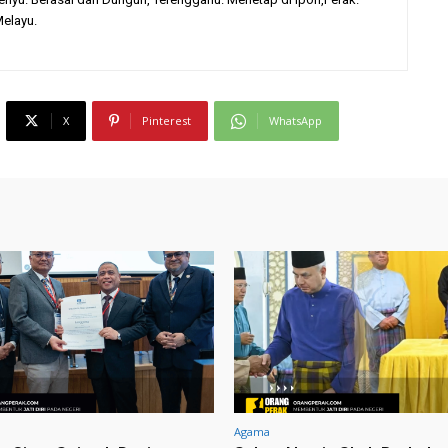
elayu.
X
Pinterest
WhatsApp
Agama