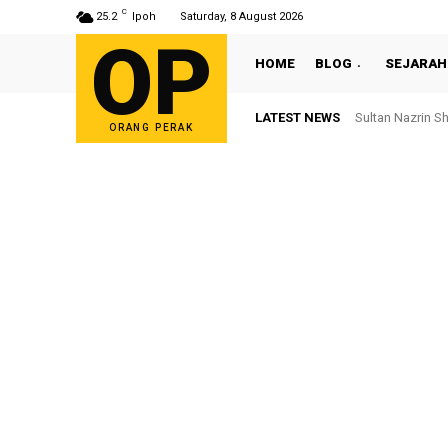
C
25.2
Ipoh
Saturday, 8 August 2026
OP
HOME
BLOG
SEJARAH
LATEST NEWS
Sultan Nazrin S
ORANG PERAK