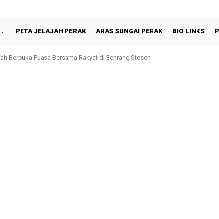
PETA JELAJAH PERAK
ARAS SUNGAI PERAK
BIO LINKS
P
hah Berbuka Puasa Bersama Rakyat di Behrang Stesen