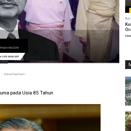
Ber
Ku
Or
Isk
M
- Advertisement -
unia pada Usia 85 Tahun