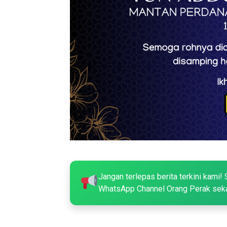
Jangan terlepas berita terkini kami! 
WhatsApp Channel Orang Perak sek