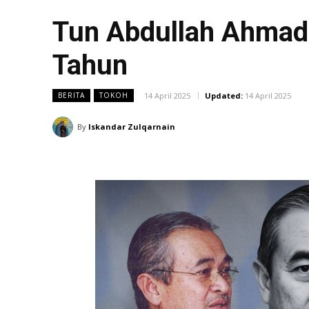
Tun Abdullah Ahmad
Tahun
14 April 2025
Updated:
14 April 2025
BERITA
TOKOH
By
Iskandar Zulqarnain