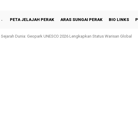
PETA JELAJAH PERAK
ARAS SUNGAI PERAK
BIO LINKS
P
jarah Dunia: Geopark UNESCO 2026 Lengkapkan Status Warisan Global
Shah Berbuka Puasa Bersama Rakyat di Behrang Stesen