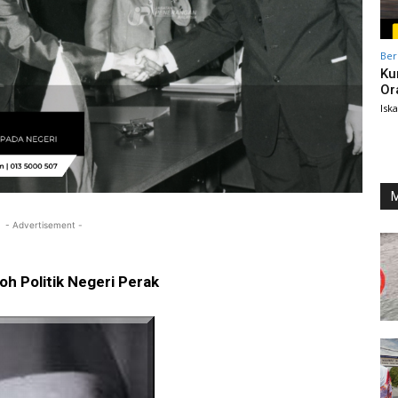
Ber
Ku
Or
Isk
M
- Advertisement -
oh Politik Negeri Perak