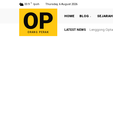
C
33.9
Ipoh
Thursday, 6 August 2026
OP
HOME
BLOG
SEJARAH
LATEST NEWS
Lenggong Cipta Se
Sultan Nazrin 
ORANG PERAK