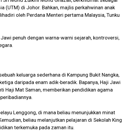
 Sri Mohd Zulkifli Mohd Ghazali, berkhidmat sebagai
sia (UTM) di Johor. Bahkan, majlis perkahwinan anak
dihadiri oleh Perdana Menteri pertama Malaysia, Tunku
Jawi penuh dengan warna-warni sejarah, kontroversi,
egara.
n
sebuah keluarga sederhana di Kampung Bukit Nangka,
etiga daripada enam adik-beradik. Bapanya, Haji Jawi
binti Haji Mat Saman, memberikan pendidikan agama
eperibadiannya.
Melayu Lenggong, di mana beliau menunjukkan minat
mudian, beliau melanjutkan pelajaran di Sekolah King
didikan terkemuka pada zaman itu.