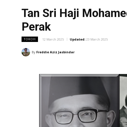
Tan Sri Haji Mohamed
Perak
12 March 2025
Updated:
23 March 2025
TOKOH
By
Freddie Aziz Jasbindar