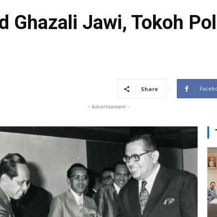
 Ghazali Jawi, Tokoh Poli
Faceb
Share
- Advertisement -