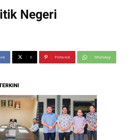
tik Negeri
ook
X
Pinterest
WhatsApp
TERKINI