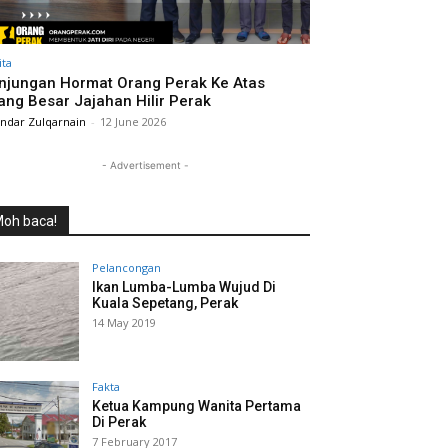
ita
njungan Hormat Orang Perak Ke Atas
ang Besar Jajahan Hilir Perak
andar Zulqarnain
-
12 June 2026
- Advertisement -
oh baca!
Pelancongan
Ikan Lumba-Lumba Wujud Di
Kuala Sepetang, Perak
14 May 2019
Fakta
Ketua Kampung Wanita Pertama
Di Perak
7 February 2017