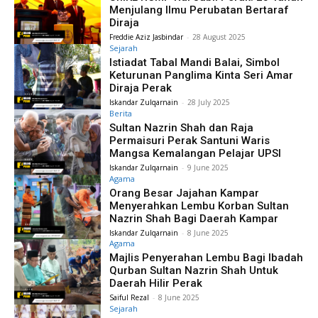
Menjulang Ilmu Perubatan Bertaraf
Diraja
Freddie Aziz Jasbindar
-
28 August 2025
Sejarah
Istiadat Tabal Mandi Balai, Simbol
Keturunan Panglima Kinta Seri Amar
Diraja Perak
Iskandar Zulqarnain
-
28 July 2025
Berita
Sultan Nazrin Shah dan Raja
Permaisuri Perak Santuni Waris
Mangsa Kemalangan Pelajar UPSI
Iskandar Zulqarnain
-
9 June 2025
Agama
Orang Besar Jajahan Kampar
Menyerahkan Lembu Korban Sultan
Nazrin Shah Bagi Daerah Kampar
Iskandar Zulqarnain
-
8 June 2025
Agama
Majlis Penyerahan Lembu Bagi Ibadah
Qurban Sultan Nazrin Shah Untuk
Daerah Hilir Perak
Saiful Rezal
-
8 June 2025
Sejarah