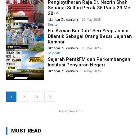
Pengisytiharan Raja Dr. Nazrin Shah
Sebagai Sultan Perak-35 Pada 29 Mei
2014
Iskandar Zulqarnain
-
29 May 2025
Berita
En. Azman Bin Dato’ Seri Yeop Junior
Dilantik Sebagai Orang Besar Jajahan
Kampar
Iskandar Zulqarnain
-
20 May 2025
Sejarah
Sejarah PerakFM dan Perkembangan
Institusi Penyiaran Negeri
Iskandar Zulqarnain
-
14 May 2025
1
2
3
- Advertisement -
MUST READ