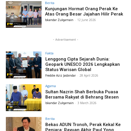
Berita
Kunjungan Hormat Orang Perak Ke
Atas Orang Besar Jajahan Hilir Perak
Iskandar Zulqarnain
-
12 June 2026
- Advertisement -
Fakta
Lenggong Cipta Sejarah Dunia:
Geopark UNESCO 2026 Lengkapkan
Status Warisan Global
Freddie Aziz Jasbindar
-
28 April 2026
Agama
Sultan Nazrin Shah Berbuka Puasa
Bersama Rakyat di Behrang Stesen
Iskandar Zulqarnain
-
3 March 2026
Berita
Bekas ADUN Tronoh, Perak Kekal Ke
Penjara: Rayuan Akhir Paul Yong