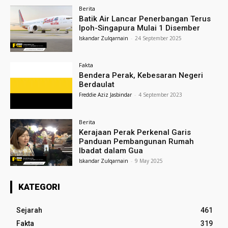
Berita
Batik Air Lancar Penerbangan Terus
Ipoh-Singapura Mulai 1 Disember
Iskandar Zulqarnain
-
24 September 2025
Fakta
Bendera Perak, Kebesaran Negeri
Berdaulat
Freddie Aziz Jasbindar
-
4 September 2023
Berita
Kerajaan Perak Perkenal Garis
Panduan Pembangunan Rumah
Ibadat dalam Gua
Iskandar Zulqarnain
-
9 May 2025
KATEGORI
Sejarah
461
Fakta
319