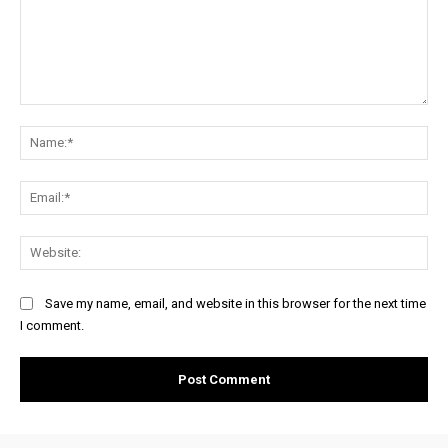
Comment:
Na
Ema
Web
Save my name, email, and website in this browser for the next time
I comment.