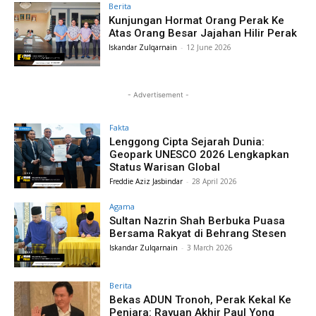
Berita
Kunjungan Hormat Orang Perak Ke
Atas Orang Besar Jajahan Hilir Perak
Iskandar Zulqarnain
-
12 June 2026
- Advertisement -
Fakta
Lenggong Cipta Sejarah Dunia:
Geopark UNESCO 2026 Lengkapkan
Status Warisan Global
Freddie Aziz Jasbindar
-
28 April 2026
Agama
Sultan Nazrin Shah Berbuka Puasa
Bersama Rakyat di Behrang Stesen
Iskandar Zulqarnain
-
3 March 2026
Berita
Bekas ADUN Tronoh, Perak Kekal Ke
Penjara: Rayuan Akhir Paul Yong