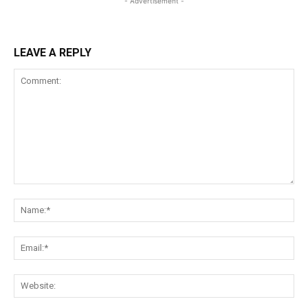
- Advertisement -
LEAVE A REPLY
Comment:
Na
Ema
Web