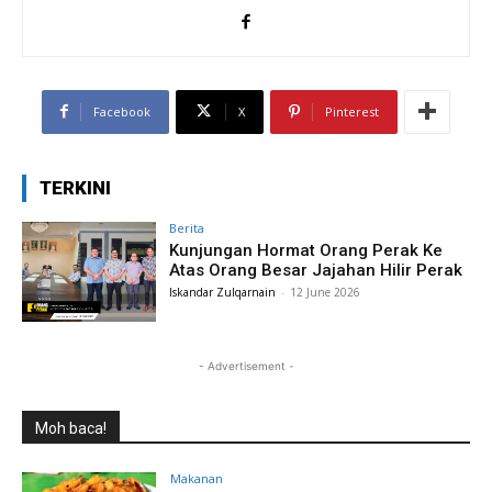
Facebook
X
Pinterest
TERKINI
Berita
Kunjungan Hormat Orang Perak Ke
Atas Orang Besar Jajahan Hilir Perak
Iskandar Zulqarnain
-
12 June 2026
- Advertisement -
Moh baca!
Makanan