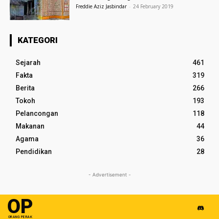
Freddie Aziz Jasbindar
-
24 February 2019
KATEGORI
Sejarah
461
Fakta
319
Berita
266
Tokoh
193
Pelancongan
118
Makanan
44
Agama
36
Pendidikan
28
- Advertisement -
OP
ORANG PERAK