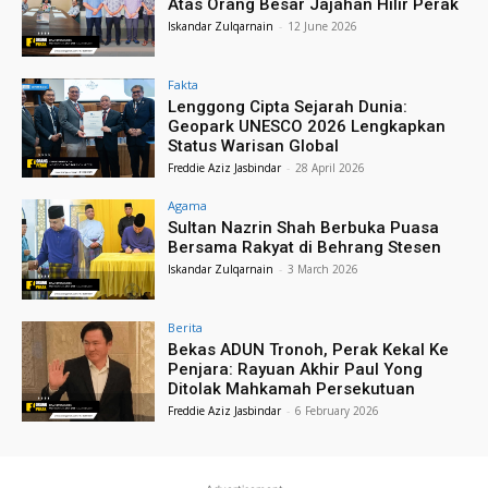
Atas Orang Besar Jajahan Hilir Perak
Iskandar Zulqarnain
-
12 June 2026
Fakta
Lenggong Cipta Sejarah Dunia:
Geopark UNESCO 2026 Lengkapkan
Status Warisan Global
Freddie Aziz Jasbindar
-
28 April 2026
Agama
Sultan Nazrin Shah Berbuka Puasa
Bersama Rakyat di Behrang Stesen
Iskandar Zulqarnain
-
3 March 2026
Berita
Bekas ADUN Tronoh, Perak Kekal Ke
Penjara: Rayuan Akhir Paul Yong
Ditolak Mahkamah Persekutuan
Freddie Aziz Jasbindar
-
6 February 2026