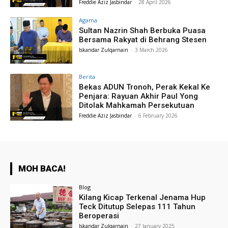
Freddie Aziz Jasbindar
-
28 April 2026
Agama
Sultan Nazrin Shah Berbuka Puasa
Bersama Rakyat di Behrang Stesen
Iskandar Zulqarnain
-
3 March 2026
Berita
Bekas ADUN Tronoh, Perak Kekal Ke
Penjara: Rayuan Akhir Paul Yong
Ditolak Mahkamah Persekutuan
Freddie Aziz Jasbindar
-
6 February 2026
MOH BACA!
Blog
Kilang Kicap Terkenal Jenama Hup
Teck Ditutup Selepas 111 Tahun
Beroperasi
Iskandar Zulqarnain
-
27 January 2025