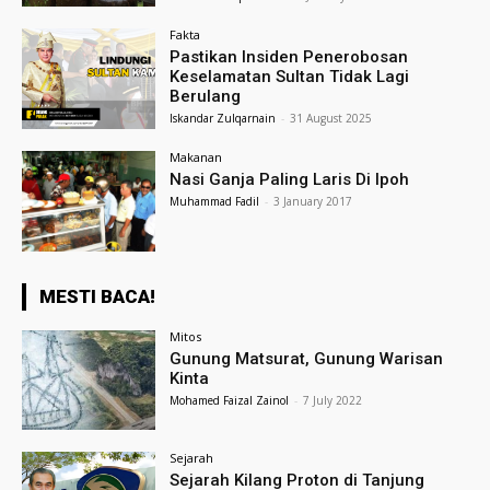
Fakta
Pastikan Insiden Penerobosan
Keselamatan Sultan Tidak Lagi
Berulang
Iskandar Zulqarnain
-
31 August 2025
Makanan
Nasi Ganja Paling Laris Di Ipoh
Muhammad Fadil
-
3 January 2017
MESTI BACA!
Mitos
Gunung Matsurat, Gunung Warisan
Kinta
Mohamed Faizal Zainol
-
7 July 2022
Sejarah
Sejarah Kilang Proton di Tanjung