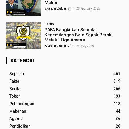
Malim
Iskandar Zulqarnain
-
26 February 2025
Berita
PAFA Bangkitkan Semula
Kegemilangan Bola Sepak Perak
Melalui Liga Amatur
Iskandar Zulqarnain
-
26 May 2025
KATEGORI
Sejarah
461
Fakta
319
Berita
266
Tokoh
193
Pelancongan
118
Makanan
44
Agama
36
Pendidikan
28