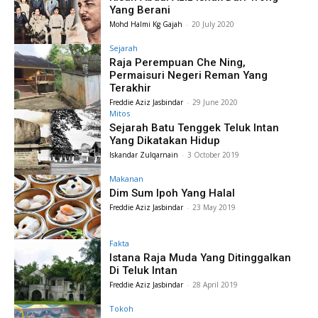
Yang Berani
Mohd Halmi Kg Gajah
-
20 July 2020
Sejarah
Raja Perempuan Che Ning,
Permaisuri Negeri Reman Yang
Terakhir
Freddie Aziz Jasbindar
-
29 June 2020
Mitos
Sejarah Batu Tenggek Teluk Intan
Yang Dikatakan Hidup
Iskandar Zulqarnain
-
3 October 2019
Makanan
Dim Sum Ipoh Yang Halal
Freddie Aziz Jasbindar
-
23 May 2019
Fakta
Istana Raja Muda Yang Ditinggalkan
Di Teluk Intan
Freddie Aziz Jasbindar
-
28 April 2019
Tokoh