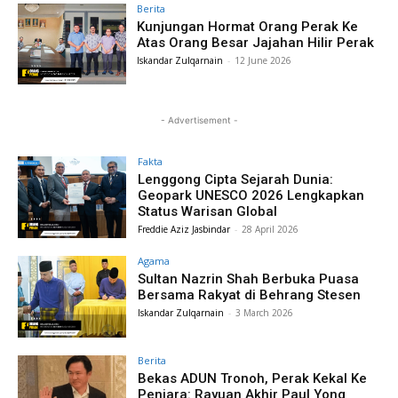
Berita
Kunjungan Hormat Orang Perak Ke
Atas Orang Besar Jajahan Hilir Perak
Iskandar Zulqarnain
-
12 June 2026
- Advertisement -
Fakta
Lenggong Cipta Sejarah Dunia:
Geopark UNESCO 2026 Lengkapkan
Status Warisan Global
Freddie Aziz Jasbindar
-
28 April 2026
Agama
Sultan Nazrin Shah Berbuka Puasa
Bersama Rakyat di Behrang Stesen
Iskandar Zulqarnain
-
3 March 2026
Berita
Bekas ADUN Tronoh, Perak Kekal Ke
Penjara: Rayuan Akhir Paul Yong