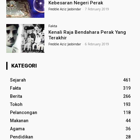
Kebesaran Negeri Perak
Freddie Aziz Jasbindar
-
7 February 2019
Fakta
Kenali Raja Bendahara Perak Yang
Terakhir
Freddie Aziz Jasbindar
-
6 February 2019
KATEGORI
Sejarah
461
Fakta
319
Berita
266
Tokoh
193
Pelancongan
118
Makanan
44
Agama
36
Pendidikan
28