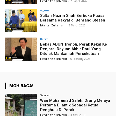
Freddie Aziz Jasbindar
-
28 April 2026
Agama
Sultan Nazrin Shah Berbuka Puasa
Bersama Rakyat di Behrang Stesen
Iskandar Zulqarnain
-
3 March 2026
Berita
Bekas ADUN Tronoh, Perak Kekal Ke
Penjara: Rayuan Akhir Paul Yong
Ditolak Mahkamah Persekutuan
Freddie Aziz Jasbindar
-
6 February 2026
MOH BACA!
Sejarah
Wan Muhammad Saleh, Orang Melayu
Pertama Dilantik Sebagai Ketua
Penghulu Di Perak
Freddie Aziz Jasbindar
-
3 April 2019