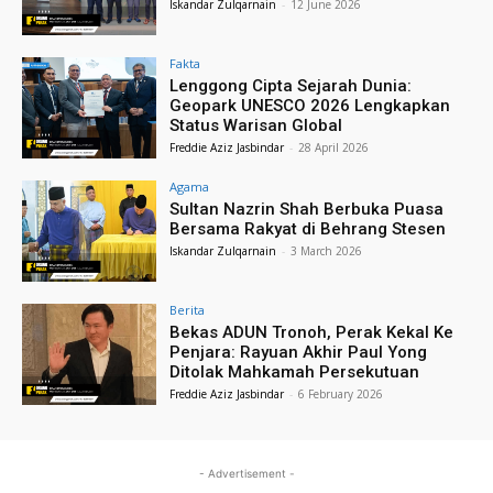
Iskandar Zulqarnain
-
12 June 2026
Fakta
Lenggong Cipta Sejarah Dunia:
Geopark UNESCO 2026 Lengkapkan
Status Warisan Global
Freddie Aziz Jasbindar
-
28 April 2026
Agama
Sultan Nazrin Shah Berbuka Puasa
Bersama Rakyat di Behrang Stesen
Iskandar Zulqarnain
-
3 March 2026
Berita
Bekas ADUN Tronoh, Perak Kekal Ke
Penjara: Rayuan Akhir Paul Yong
Ditolak Mahkamah Persekutuan
Freddie Aziz Jasbindar
-
6 February 2026
- Advertisement -