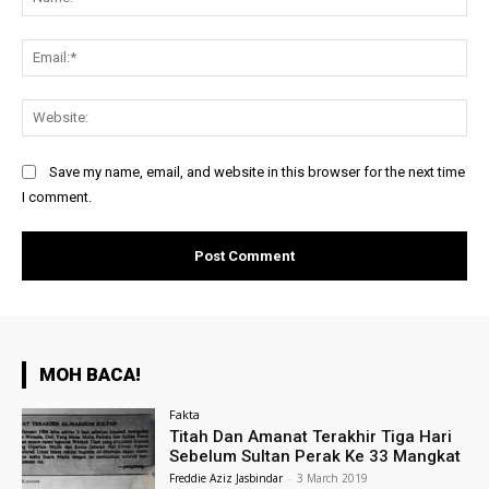
Ema
Web
Save my name, email, and website in this browser for the next time
I comment.
MOH BACA!
Fakta
Titah Dan Amanat Terakhir Tiga Hari
Sebelum Sultan Perak Ke 33 Mangkat
Freddie Aziz Jasbindar
-
3 March 2019