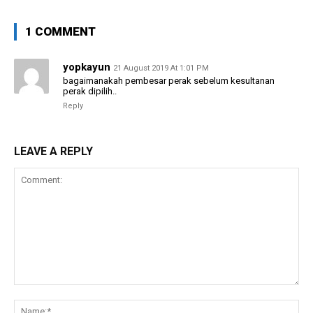
1 COMMENT
yopkayun
21 August 2019 At 1:01 PM
bagaimanakah pembesar perak sebelum kesultanan
perak dipilih..
Reply
LEAVE A REPLY
Comment:
Na