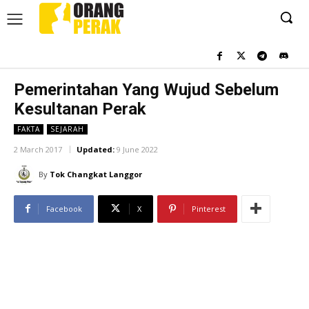
Pemerintahan Yang Wujud Sebelum
Kesultanan Perak
FAKTA
SEJARAH
2 March 2017
Updated:
9 June 2022
By
Tok Changkat Langgor
Facebook
X
Pinterest