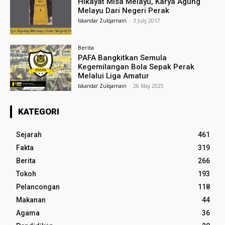
Hikayat Misa Melayu, Karya Agung
Melayu Dari Negeri Perak
Iskandar Zulqarnain
-
3 July 2017
Berita
PAFA Bangkitkan Semula
Kegemilangan Bola Sepak Perak
Melalui Liga Amatur
Iskandar Zulqarnain
-
26 May 2025
KATEGORI
Sejarah
461
Fakta
319
Berita
266
Tokoh
193
Pelancongan
118
Makanan
44
Agama
36