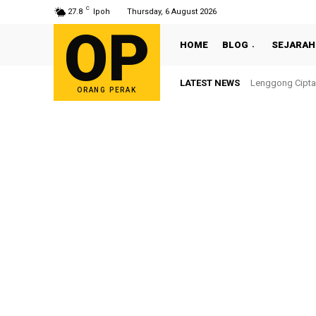
C
27.8
Ipoh
Thursday, 6 August 2026
OP
HOME
BLOG
SEJARAH
LATEST NEWS
Lenggong Cipta
Sultan Nazr
ORANG PERAK