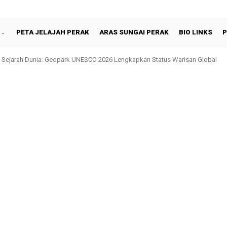
PETA JELAJAH PERAK
ARAS SUNGAI PERAK
BIO LINKS
P
 Sejarah Dunia: Geopark UNESCO 2026 Lengkapkan Status Warisan Global
in Shah Berbuka Puasa Bersama Rakyat di Behrang Stesen