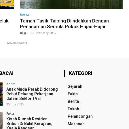
Berita
eluk
Taman Tasik Taiping Diindahkan Dengan
Penanaman Semula Pokok Hujan-Hujan
하늘
-
10 February 2017
- Advertisement -
BACA!
KATEGORI
Berita
Sejarah
Anak Muda Perak Didorong
Rebut Peluang Pekerjaan
Fakta
dalam Sektor TVET
Berita
15 July 2025
Tokoh
Fakta
Pelancongan
Kisah Rumah Residen
British Di Bukit Kerajaan,
Makanan
Kuala Kangsar