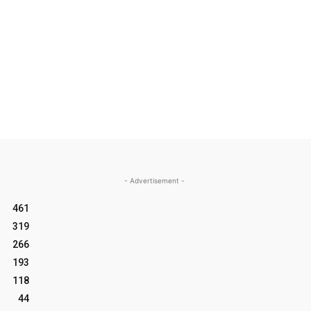
- Advertisement -
461
319
266
193
118
44