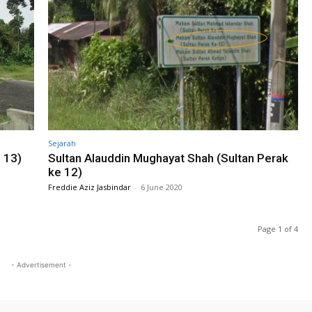
Sejarah
e 13)
Sultan Alauddin Mughayat Shah (Sultan Perak
ke 12)
Freddie Aziz Jasbindar
-
6 June 2020
Page 1 of 4
- Advertisement -