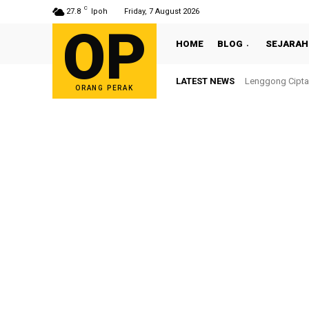
C
27.8
Ipoh
Friday, 7 August 2026
OP
HOME
BLOG
SEJARAH
LATEST NEWS
Lenggong Cipta Se
Sultan Nazrin 
ORANG PERAK