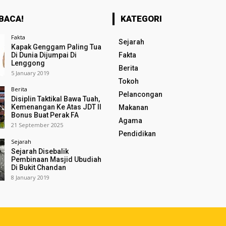
BACA!
KATEGORI
Fakta
Sejarah
Kapak Genggam Paling Tua
Di Dunia Dijumpai Di
Fakta
Lenggong
Berita
5 January 2019
Tokoh
Berita
Pelancongan
Disiplin Taktikal Bawa Tuah,
Kemenangan Ke Atas JDT II
Makanan
Bonus Buat Perak FA
Agama
21 September 2025
Pendidikan
Sejarah
Sejarah Disebalik
Pembinaan Masjid Ubudiah
Di Bukit Chandan
8 January 2019