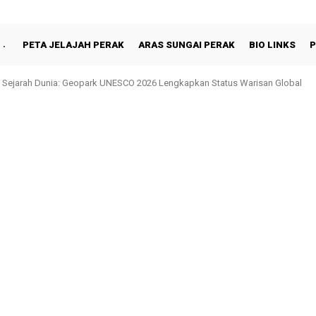
PETA JELAJAH PERAK
ARAS SUNGAI PERAK
BIO LINKS
P
jarah Dunia: Geopark UNESCO 2026 Lengkapkan Status Warisan Global
Shah Berbuka Puasa Bersama Rakyat di Behrang Stesen