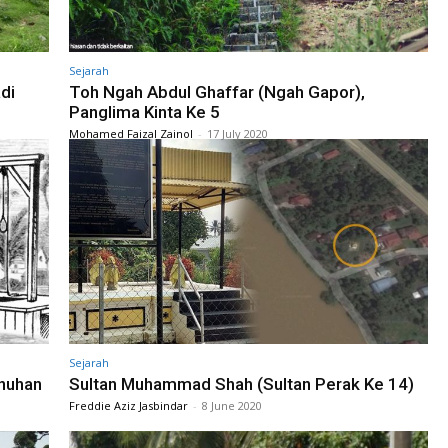
Sejarah
di
Toh Ngah Abdul Ghaffar (Ngah Gapor),
Panglima Kinta Ke 5
Mohamed Faizal Zainol
-
17 July 2020
Sejarah
nuhan
Sultan Muhammad Shah (Sultan Perak Ke 14)
Freddie Aziz Jasbindar
-
8 June 2020