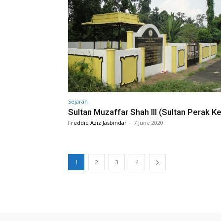
Sejarah
Sultan Muzaffar Shah III (Sultan Perak K
Freddie Aziz Jasbindar
-
7 June 2020
1
2
3
4