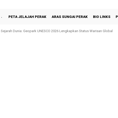
PETA JELAJAH PERAK
ARAS SUNGAI PERAK
BIO LINKS
P
 Sejarah Dunia: Geopark UNESCO 2026 Lengkapkan Status Warisan Global
n Shah Berbuka Puasa Bersama Rakyat di Behrang Stesen