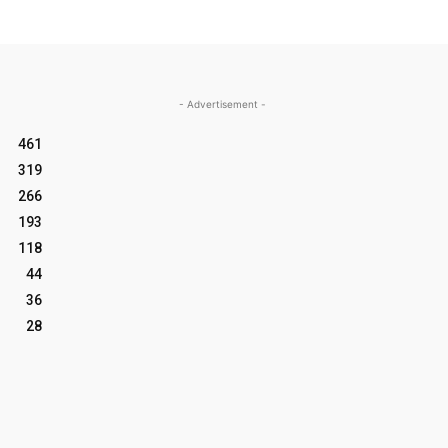
- Advertisement -
461
319
266
193
118
44
36
28