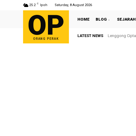
C
25.2
Ipoh
Saturday, 8 August 2026
OP
HOME
BLOG
SEJARAH
LATEST NEWS
Lenggong Cipta
Sultan Nazri
ORANG PERAK