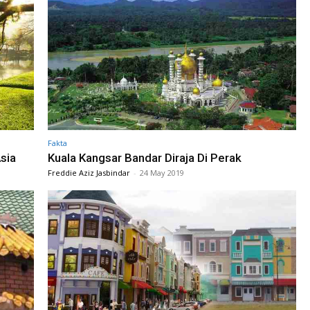
Fakta
sia
Kuala Kangsar Bandar Diraja Di Perak
Freddie Aziz Jasbindar
-
24 May 2019