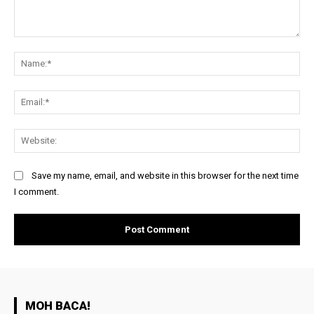
Comment:
Na
Ema
Web
Save my name, email, and website in this browser for the next time
I comment.
MOH BACA!