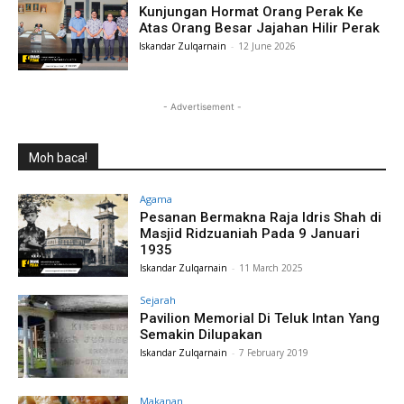
Kunjungan Hormat Orang Perak Ke
Atas Orang Besar Jajahan Hilir Perak
Iskandar Zulqarnain
-
12 June 2026
- Advertisement -
Moh baca!
Agama
Pesanan Bermakna Raja Idris Shah di
Masjid Ridzuaniah Pada 9 Januari
1935
Iskandar Zulqarnain
-
11 March 2025
Sejarah
Pavilion Memorial Di Teluk Intan Yang
Semakin Dilupakan
Iskandar Zulqarnain
-
7 February 2019
Makanan