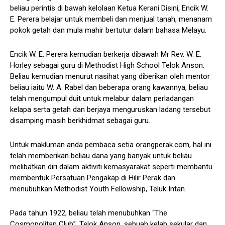
beliau perintis di bawah kelolaan Ketua Kerani Disini, Encik W.
E. Perera belajar untuk membeli dan menjual tanah, menanam
pokok getah dan mula mahir bertutur dalam bahasa Melayu.
Encik W. E. Perera kemudian berkerja dibawah Mr Rev. W. E.
Horley sebagai guru di Methodist High School Telok Anson.
Beliau kemudian menurut nasihat yang diberikan oleh mentor
beliau iaitu W. A. Rabel dan beberapa orang kawannya, beliau
telah mengumpul duit untuk melabur dalam perladangan
kelapa serta getah dan berjaya menguruskan ladang tersebut
disamping masih berkhidmat sebagai guru.
Untuk makluman anda pembaca setia orangperak.com, hal ini
telah memberikan beliau dana yang banyak untuk beliau
melibatkan diri dalam aktiviti kemasyarakat seperti membantu
membentuk Persatuan Pengakap di Hilir Perak dan
menubuhkan Methodist Youth Fellowship, Teluk Intan.
Pada tahun 1922, beliau telah menubuhkan “The
Cosmopolitan Club”, Telok Anson, sebuah kelab sekular dan