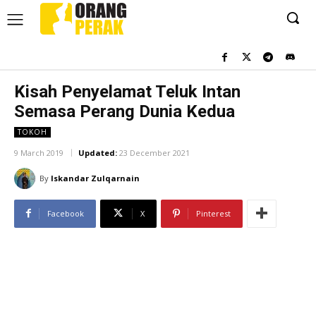
Kisah Penyelamat Teluk Intan
Semasa Perang Dunia Kedua
TOKOH
9 March 2019
Updated:
23 December 2021
By
Iskandar Zulqarnain
Facebook
X
Pinterest