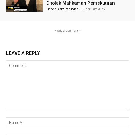
Ditolak Mahkamah Persekutuan
Freddie Aziz Jasbindar
-
6 February 2026
- Advertisement -
LEAVE A REPLY
Comment:
Na