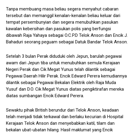
Tanpa membuang masa beliau segera menyahut cabaran
tersebut dan memanggil kenalan-kenalan beliau keluar dari
tempat persembunyian dan segera menubuhkan pasukan
kawalan kebersihan dan pasukan polis yang berfungsi
dibawah Raja Yahaya sebagai O.C.P.D Telok Anson dan Encik J.
Bahaduri seorang peguam sebagai Datuk Bandar Telok Anson.
Setelah 3 bulan Perak diduduki oleh Jepun, barulah pegawai
awam dari Jepun tiba untuk menubuhkan semula Kerajaan
Negeri Perak dan Cik Megat Yunus telah dilantik sebagai
Pegawai Daerah Hilir Perak. Encik Edward Perera kemudiannya
dilantik sebagai Pegawai Bekalan Elektrik oleh Raja Muda
Yusuf dan D.O. Cik Megat Yunus diatas pengiktirafan mereka
diatas sumbangan Encik Edward Perera.
Sewaktu pihak British berundur dari Telok Anson, keadaan
telah menjadi tidak terkawal dan berlaku kecurian di Hospital
Kerajaan Telok Anson dan menyebabkan katil, tilam dan
bekalan ubat-ubatan hilang. Hasil maklumat yang Encik