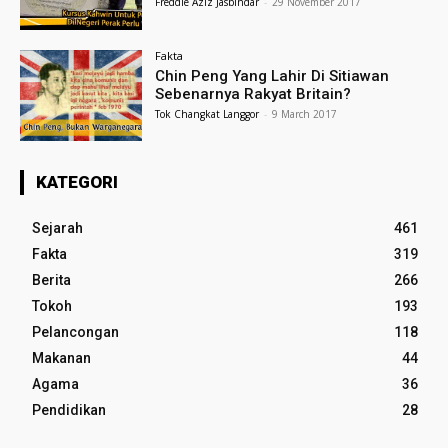
Freddie Aziz Jasbindar
-
29 November 2017
Fakta
Chin Peng Yang Lahir Di Sitiawan
Sebenarnya Rakyat Britain?
Tok Changkat Langgor
-
9 March 2017
KATEGORI
Sejarah
461
Fakta
319
Berita
266
Tokoh
193
Pelancongan
118
Makanan
44
Agama
36
Pendidikan
28