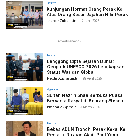
Berita
Kunjungan Hormat Orang Perak Ke
Atas Orang Besar Jajahan Hilir Perak
Iskandar Zulqarnain
-
12 June 2026
- Advertisement -
Fakta
Lenggong Cipta Sejarah Dunia:
Geopark UNESCO 2026 Lengkapkan
Status Warisan Global
Freddie Aziz Jasbindar
-
28 April 2026
Agama
Sultan Nazrin Shah Berbuka Puasa
Bersama Rakyat di Behrang Stesen
Iskandar Zulqarnain
-
3 March 2026
Berita
Bekas ADUN Tronoh, Perak Kekal Ke
Penjara: Rayuan Akhir Paul Yong