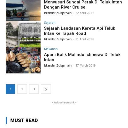
Menyusuri Sungai Perak Di Teluk Intan
Dengan River Cruise
Iskandar Zulqarnain
-
22 April 2019
Sejarah
Sejarah Landasan Kereta Api Teluk
Intan Ke Tapah Road
Iskandar Zulqarnain
-
21 April 2019
Makanan
Apam Balik Malindo Istimewa Di Teluk
Intan
Iskandar Zulqarnain
-
17 March 2019
1
2
3
- Advertisement -
MUST READ