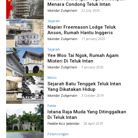
Menara Condong Teluk Intan
Iskandar Zulqarnain
-
22 July 2020
Sejarah
Napier Freemason Lodge Teluk
Anson, Rumah Hantu Inggeris
Iskandar Zulqarnain
-
11 January 2020
Sejarah
Yee Woo Tai Ngok, Rumah Agam
Misteri Di Teluk Intan
Iskandar Zulqarnain
-
3 January 2020
Mitos
Sejarah Batu Tenggek Teluk Intan
Yang Dikatakan Hidup
Iskandar Zulqarnain
-
3 October 2019
Fakta
Istana Raja Muda Yang Ditinggalkan
Di Teluk Intan
Freddie Aziz Jasbindar
-
28 April 2019
Pelancongan