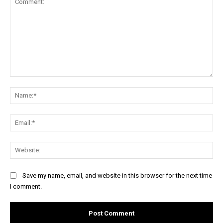
Comment:
Na
Ema
Web
Save my name, email, and website in this browser for the next time
I comment.