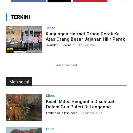
TERKINI
Berita
Kunjungan Hormat Orang Perak Ke
Atas Orang Besar Jajahan Hilir Perak
Iskandar Zulqarnain
-
12 June 2026
- Advertisement -
Moh baca!
Mitos
Kisah Mitos Pengantin Disumpah
Dalam Gua Puteri Di Lenggong
Freddie Aziz Jasbindar
-
18 March 2019
Fakta