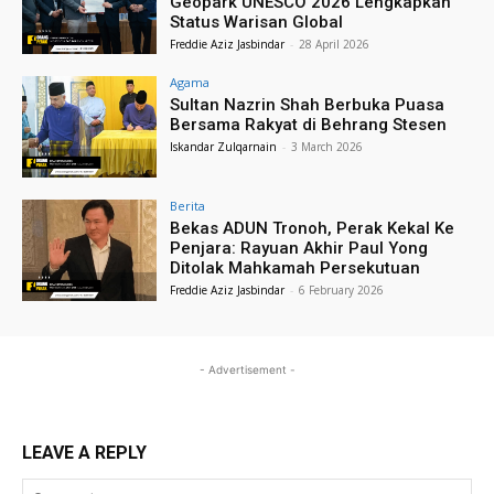
Geopark UNESCO 2026 Lengkapkan
Status Warisan Global
Freddie Aziz Jasbindar
-
28 April 2026
Agama
Sultan Nazrin Shah Berbuka Puasa
Bersama Rakyat di Behrang Stesen
Iskandar Zulqarnain
-
3 March 2026
Berita
Bekas ADUN Tronoh, Perak Kekal Ke
Penjara: Rayuan Akhir Paul Yong
Ditolak Mahkamah Persekutuan
Freddie Aziz Jasbindar
-
6 February 2026
- Advertisement -
LEAVE A REPLY