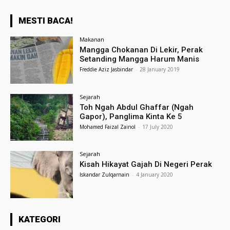
MESTI BACA!
Makanan
Mangga Chokanan Di Lekir, Perak
Setanding Mangga Harum Manis
Freddie Aziz Jasbindar
-
28 January 2019
Sejarah
Toh Ngah Abdul Ghaffar (Ngah
Gapor), Panglima Kinta Ke 5
Mohamed Faizal Zainol
-
17 July 2020
Sejarah
Kisah Hikayat Gajah Di Negeri Perak
Iskandar Zulqarnain
-
4 January 2020
KATEGORI