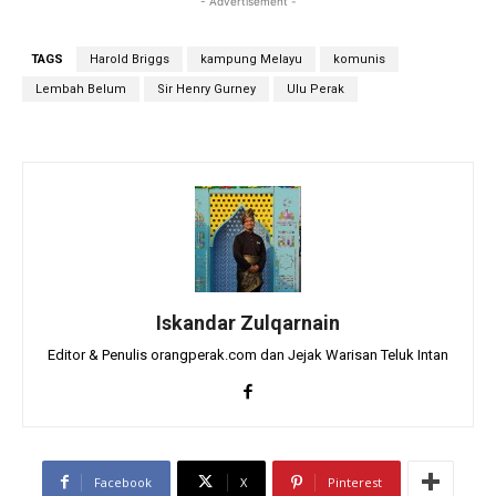
- Advertisement -
TAGS
Harold Briggs
kampung Melayu
komunis
Lembah Belum
Sir Henry Gurney
Ulu Perak
Iskandar Zulqarnain
Editor & Penulis orangperak.com dan Jejak Warisan Teluk Intan
Facebook
X
Pinterest