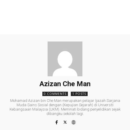
Azizan Che Man
0 COMMENTS
1 POSTS
Mohamad Azizan bin Che Man merupakan pelajar Ijazah Sarjana
Muda Sains Sosial dengan (Kepujian Sejarah) di Universiti
Kebangsaan Malaysia (UKM). Meminati bidang penyelidikan sejak
dibangku sekolah lagi.