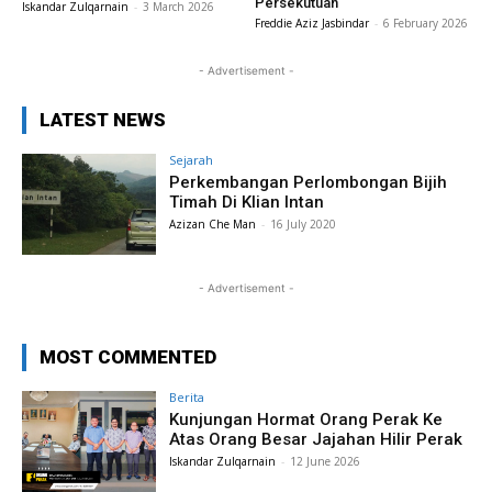
Persekutuan
Iskandar Zulqarnain
-
3 March 2026
Freddie Aziz Jasbindar
-
6 February 2026
- Advertisement -
LATEST NEWS
Sejarah
Perkembangan Perlombongan Bijih
Timah Di Klian Intan
Azizan Che Man
-
16 July 2020
- Advertisement -
MOST COMMENTED
Berita
Kunjungan Hormat Orang Perak Ke
Atas Orang Besar Jajahan Hilir Perak
Iskandar Zulqarnain
-
12 June 2026