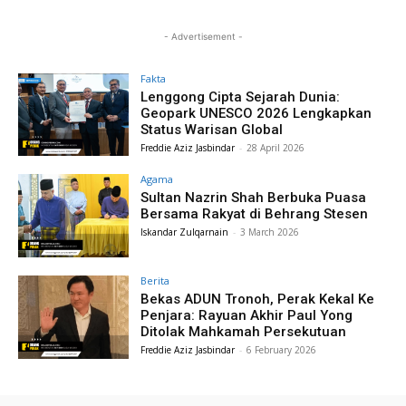
- Advertisement -
Fakta
Lenggong Cipta Sejarah Dunia:
Geopark UNESCO 2026 Lengkapkan
Status Warisan Global
Freddie Aziz Jasbindar
-
28 April 2026
Agama
Sultan Nazrin Shah Berbuka Puasa
Bersama Rakyat di Behrang Stesen
Iskandar Zulqarnain
-
3 March 2026
Berita
Bekas ADUN Tronoh, Perak Kekal Ke
Penjara: Rayuan Akhir Paul Yong
Ditolak Mahkamah Persekutuan
Freddie Aziz Jasbindar
-
6 February 2026