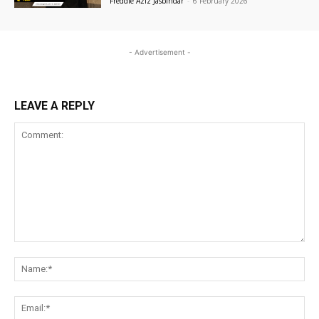
Freddie Aziz Jasbindar
-
6 February 2026
- Advertisement -
LEAVE A REPLY
Comment:
Na
Ema