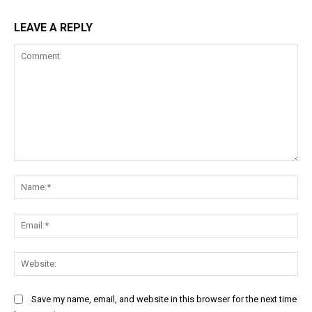
LEAVE A REPLY
Comment:
Na
Ema
Web
Save my name, email, and website in this browser for the next time