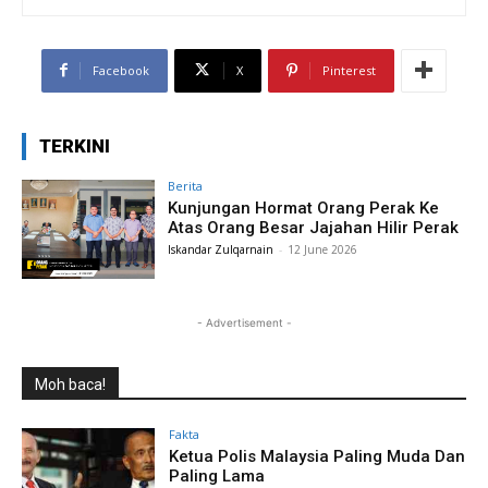
Facebook
X
Pinterest
TERKINI
Berita
Kunjungan Hormat Orang Perak Ke
Atas Orang Besar Jajahan Hilir Perak
Iskandar Zulqarnain
-
12 June 2026
- Advertisement -
Moh baca!
Fakta
Ketua Polis Malaysia Paling Muda Dan
Paling Lama