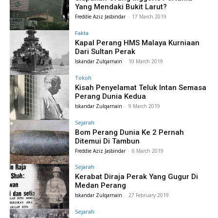
Yang Mendaki Bukit Larut?
Freddie Aziz Jasbindar
-
17 March 2019
Fakta
Kapal Perang HMS Malaya Kurniaan
Dari Sultan Perak
Iskandar Zulqarnain
-
10 March 2019
Tokoh
Kisah Penyelamat Teluk Intan Semasa
Perang Dunia Kedua
Iskandar Zulqarnain
-
9 March 2019
Sejarah
Bom Perang Dunia Ke 2 Pernah
Ditemui Di Tambun
Freddie Aziz Jasbindar
-
6 March 2019
Sejarah
Kerabat Diraja Perak Yang Gugur Di
Medan Perang
Iskandar Zulqarnain
-
27 February 2019
Sejarah