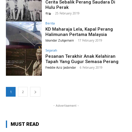
Cerita Sebalik Perang Saudara Di
Hulu Perak
하늘
-
25 February 2019
Berita
KD Maharaja Lela, Kapal Perang
Halimunan Pertama Malaysia
Iskandar Zulqarnain
-
17 February 2019
Sejarah
Pesanan Terakhir Anak Kelahiran
Tapah Yang Gugur Semasa Perang
Freddie Aziz Jasbindar
-
6 February 2019
1
2
- Advertisement -
MUST READ