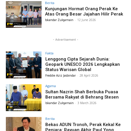
Berita
Kunjungan Hormat Orang Perak Ke
Atas Orang Besar Jajahan Hilir Perak
Iskandar Zulqarnain
-
12 June 2026
- Advertisement -
Fakta
Lenggong Cipta Sejarah Dunia:
Geopark UNESCO 2026 Lengkapkan
Status Warisan Global
Freddie Aziz Jasbindar
-
28 April 2026
Agama
Sultan Nazrin Shah Berbuka Puasa
Bersama Rakyat di Behrang Stesen
Iskandar Zulqarnain
-
3 March 2026
Berita
Bekas ADUN Tronoh, Perak Kekal Ke
Penjara: Rayuan Akhir Paul Yong