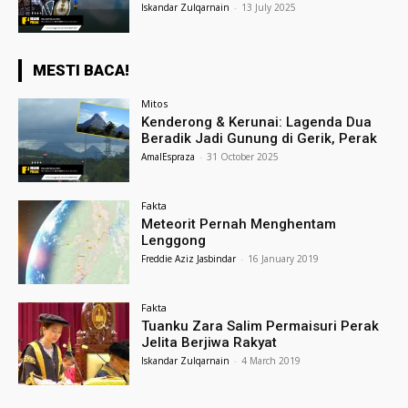
Iskandar Zulqarnain
-
13 July 2025
MESTI BACA!
Mitos
Kenderong & Kerunai: Lagenda Dua
Beradik Jadi Gunung di Gerik, Perak
AmalEspraza
-
31 October 2025
Fakta
Meteorit Pernah Menghentam
Lenggong
Freddie Aziz Jasbindar
-
16 January 2019
Fakta
Tuanku Zara Salim Permaisuri Perak
Jelita Berjiwa Rakyat
Iskandar Zulqarnain
-
4 March 2019