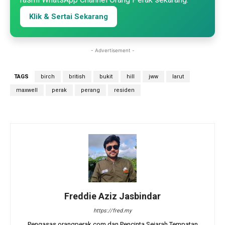
Klik & Sertai Sekarang
- Advertisement -
TAGS
birch
british
bukit
hill
jww
larut
maxwell
perak
perang
residen
Freddie Aziz Jasbindar
https://fred.my
Pengasas orangperak.com dan Pencinta Sejarah Tempatan