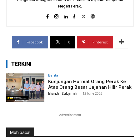
Negeri Perak.
Facebook
X
Pinterest
TERKINI
Berita
Kunjungan Hormat Orang Perak Ke
Atas Orang Besar Jajahan Hilir Perak
Iskandar Zulqarnain
-
12 June 2026
- Advertisement -
Moh baca!