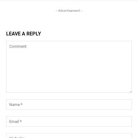
- Advertisement -
LEAVE A REPLY
Comment:
Na
Ema
Web