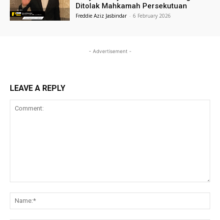
Ditolak Mahkamah Persekutuan
Freddie Aziz Jasbindar
-
6 February 2026
- Advertisement -
LEAVE A REPLY
Comment:
Na