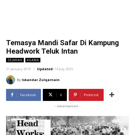
Temasya Mandi Safar Di Kampung
Headwork Teluk Intan
SEJARAH
AGAMA
31 January 2019
Updated:
14 July 2025
By
Iskandar Zulqarnain
Facebook
X
Pinterest
- Advertisement -