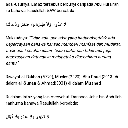
asal-usulnya. Lafaz tersebut berbunyi daripada Abu Hurairah
r.a bahawa Rasulullah SAW bersabda:
لا عَدْوَى وَلاَ طِيرَةَ ولا صَفَرَ وَلاَ هَامَّةَ
Maksudnya
:”Tidak ada penyakit yang berjangkit,tidak ada
kepercayaan bahawa haiwan memberi manfaat dan mudarat,
tidak ada kesialan dalam bulan safar dan tidak ada juga
kepercayaan datangnya malapetaka disebabkan burung
hantu.”
Riwayat al-Bukhari (5770), Muslim(2220), Abu Daud (3913) di
dalam
al-Sunan
& Ahmad(3031) di dalam
Musnad
.
Di dalam lafaz yang lain menyebut: Daripada Jabir bin Abdullah
r.anhuma bahawa Rasulullah bersabda:
لا عَدْوَى وَلاَ صَفَرَ وَلَا غُوْلَ