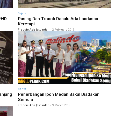
Sejarah
 PHD
Pusing Dan Tronoh Dahulu Ada Landasan
Keretapi
Freddie Aziz Jasbindar
-
2 February 2019
Berita
anjang
Penerbangan Ipoh Medan Bakal Diadakan
Semula
Freddie Aziz Jasbindar
-
9 March 2018