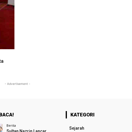
ta
- Advertisement -
BACA!
KATEGORI
Berita
Sejarah
Sultan Nazrin Lancar