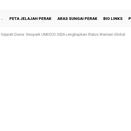
PETA JELAJAH PERAK
ARAS SUNGAI PERAK
BIO LINKS
P
Sejarah Dunia: Geopark UNESCO 2026 Lengkapkan Status Warisan Global
n Shah Berbuka Puasa Bersama Rakyat di Behrang Stesen