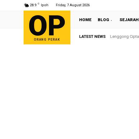
C
28.9
Ipoh
Friday, 7 August 2026
OP
HOME
BLOG
SEJARAH
LATEST NEWS
Lenggong Cipta 
Sultan Nazri
ORANG PERAK