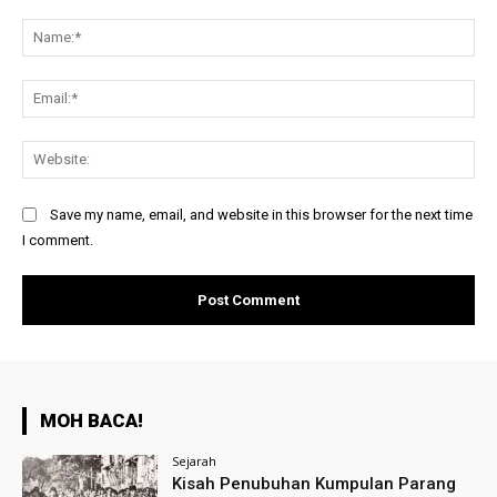
Comment:
Na
Ema
Web
Save my name, email, and website in this browser for the next time
I comment.
MOH BACA!
Sejarah
Kisah Penubuhan Kumpulan Parang