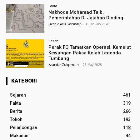
Fakta
Nakhoda Mohamad Taib,
Pemerintahan Di Jajahan Dinding
Freddie Aziz Jasbindar
-
31 January 2020
Berita
Perak FC Tamatkan Operasi, Kemelut
Kewangan Paksa Kelab Legenda
Tumbang
Iskandar Zulqarnain
-
25 May 2025
KATEGORI
Sejarah
461
Fakta
319
Berita
266
Tokoh
193
Pelancongan
118
Makanan
44