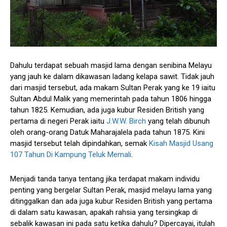
Dahulu terdapat sebuah masjid lama dengan senibina Melayu
yang jauh ke dalam dikawasan ladang kelapa sawit. Tidak jauh
dari masjid tersebut, ada makam Sultan Perak yang ke 19 iaitu
Sultan Abdul Malik yang memerintah pada tahun 1806 hingga
tahun 1825. Kemudian, ada juga kubur Residen British yang
pertama di negeri Perak iaitu
J.W.W. Birch
yang telah dibunuh
oleh orang-orang Datuk Maharajalela pada tahun 1875. Kini
masjid tersebut telah dipindahkan, semak
Kisah Masjid Usang
107 Tahun Di Kampung Teluk Memali
.
Menjadi tanda tanya tentang jika terdapat makam individu
penting yang bergelar Sultan Perak, masjid melayu lama yang
ditinggalkan dan ada juga kubur Residen British yang pertama
di dalam satu kawasan, apakah rahsia yang tersingkap di
sebalik kawasan ini pada satu ketika dahulu? Dipercayai, itulah