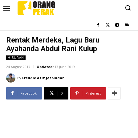
Rentak Merdeka, Lagu Baru
Ayahanda Abdul Rani Kulup
HIBURAN
24 August 2017
Updated:
13 June 2019
By
Freddie Aziz Jasbindar
Facebook
X
Pinterest