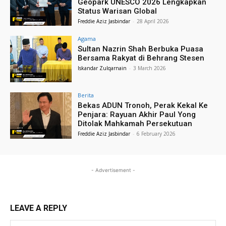
Geopark UNESCO 2026 Lengkapkan
Status Warisan Global
Freddie Aziz Jasbindar
-
28 April 2026
Agama
Sultan Nazrin Shah Berbuka Puasa
Bersama Rakyat di Behrang Stesen
Iskandar Zulqarnain
-
3 March 2026
Berita
Bekas ADUN Tronoh, Perak Kekal Ke
Penjara: Rayuan Akhir Paul Yong
Ditolak Mahkamah Persekutuan
Freddie Aziz Jasbindar
-
6 February 2026
- Advertisement -
LEAVE A REPLY