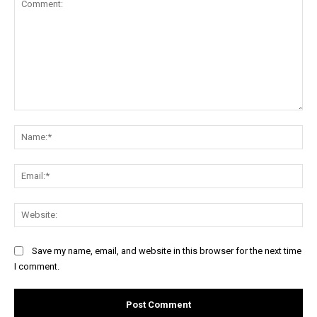
Comment:
Na
Ema
Web
Save my name, email, and website in this browser for the next time
I comment.