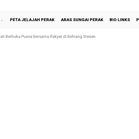
PETA JELAJAH PERAK
ARAS SUNGAI PERAK
BIO LINKS
P
hah Berbuka Puasa Bersama Rakyat di Behrang Stesen