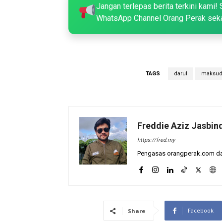
Jangan terlepas berita terkini kami! 
WhatsApp Channel Orang Perak sek
TAGS
darul
maksu
Freddie Aziz Jasbin
https://fred.my
Pengasas orangperak.com dan
Facebook
Share