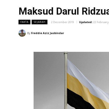
Maksud Darul Ridzua
2 December 2019
Updated:
22 February
FAKTA
SEJARAH
By
Freddie Aziz Jasbindar