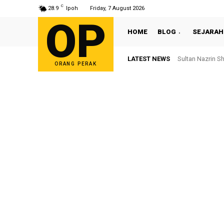
C
28.9
Ipoh
Friday, 7 August 2026
OP
HOME
BLOG
SEJARAH
LATEST NEWS
Sultan Nazrin S
ORANG PERAK