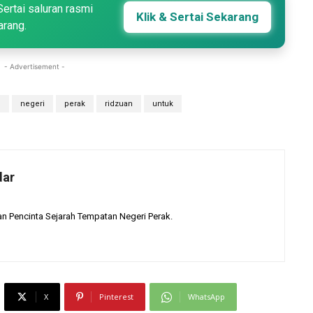
Sertai saluran rasmi
Klik & Sertai Sekarang
arang.
- Advertisement -
d
negeri
perak
ridzuan
untuk
dar
 Pencinta Sejarah Tempatan Negeri Perak.
X
Pinterest
WhatsApp