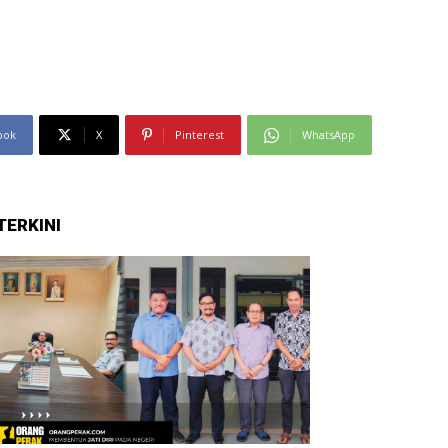
ook
X
Pinterest
WhatsApp
TERKINI