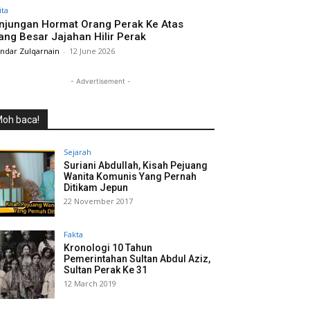
ita
njungan Hormat Orang Perak Ke Atas
ang Besar Jajahan Hilir Perak
andar Zulqarnain
-
12 June 2026
- Advertisement -
oh baca!
Sejarah
Suriani Abdullah, Kisah Pejuang
Wanita Komunis Yang Pernah
Ditikam Jepun
22 November 2017
Fakta
Kronologi 10 Tahun
Pemerintahan Sultan Abdul Aziz,
Sultan Perak Ke 31
12 March 2019