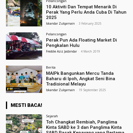
Pelancongan
10 Aktiviti Dan Tempat Menarik Di
Perak Yang Perlu Anda Cuba Di Tahun
2025
Iskandar Zulqarnain
-
3 February 2025
Pelancongan
Perak Pun Ada Floating Market Di
Pengkalan Hulu
Freddie Aziz Jasbindar
-
4 March 2019
Berita
MAIPk Bangunkan Mercu Tanda
Baharu di Ipoh, Angkat Seni Bina
Tradisional Melayu
Iskandar Zulqarnain
-
19 September 2025
MESTI BACA!
Sejarah
Toh Changkat Rembiah, Panglima
Kinta SABD ke 3 dan Panglima Kinta
SABD Pasak Kepayang yang Pertama