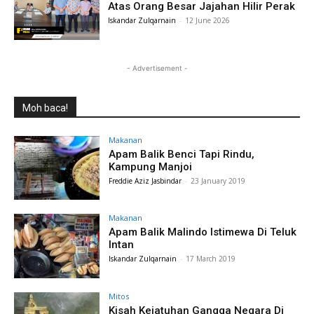
Atas Orang Besar Jajahan Hilir Perak
Iskandar Zulqarnain
-
12 June 2026
- Advertisement -
Moh baca!
Makanan
Apam Balik Benci Tapi Rindu,
Kampung Manjoi
Freddie Aziz Jasbindar
-
23 January 2019
Makanan
Apam Balik Malindo Istimewa Di Teluk
Intan
Iskandar Zulqarnain
-
17 March 2019
Mitos
Kisah Kejatuhan Gangga Negara Di