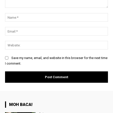
Comment:
Na
Ema
Web
Save my name, email, and website in this browser for the next time
I comment.
MOH BACA!