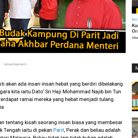
Ber
Ku
Or
Isk
- Advertisement -
M
i akan ada insan-insan hebat yang berdiri dibelakang
ra kita iaitu Dato’ Sri Haji Mohammad Najib bin Tun
terdapat ramai mereka yang hebat menjadi tulang
ia.
kan tentang kisah seorang insan biasa yang membesar
k Tengah iaitu di pekan
Parit
, Perak dan beliau adalah
ri Malaysia. Beliau tidak lain tidak bukan adalah