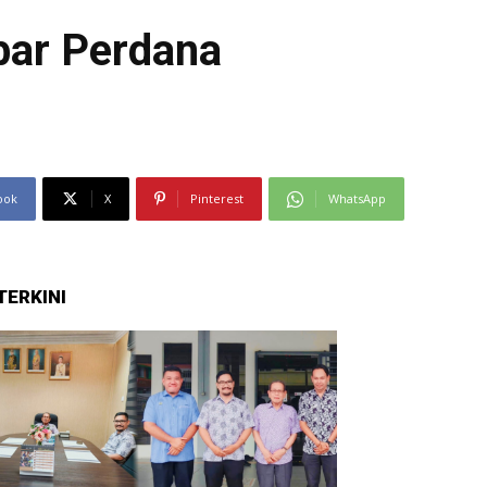
bar Perdana
ook
X
Pinterest
WhatsApp
TERKINI