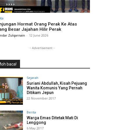
ita
njungan Hormat Orang Perak Ke Atas
ang Besar Jajahan Hilir Perak
andar Zulqarnain
-
12 June 2026
- Advertisement -
oh baca!
Sejarah
Suriani Abdullah, Kisah Pejuang
Wanita Komunis Yang Pernah
Ditikam Jepun
22 November 2017
Berita
Warga Emas Ditetak Mati Di
Lenggong
6 May 2017