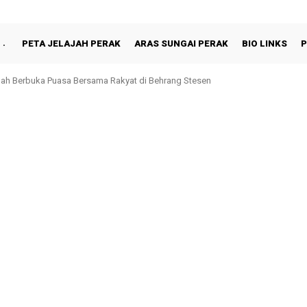
PETA JELAJAH PERAK
ARAS SUNGAI PERAK
BIO LINKS
P
oh, Perak Kekal Ke Penjara: Rayuan Akhir Paul Yong Ditolak Mahkamah Pers