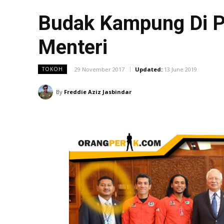
Budak Kampung Di Pa
Menteri
29 November 2017
Updated:
13 June 2019
TOKOH
By
Freddie Aziz Jasbindar