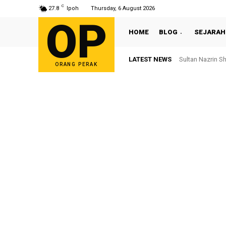
C
27.8
Ipoh
Thursday, 6 August 2026
OP
HOME
BLOG
SEJARAH
LATEST NEWS
Bekas ADUN Tron
ORANG PERAK