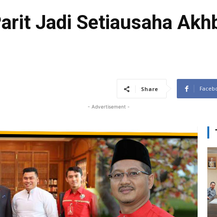
rit Jadi Setiausaha Akh
Faceb
Share
- Advertisement -